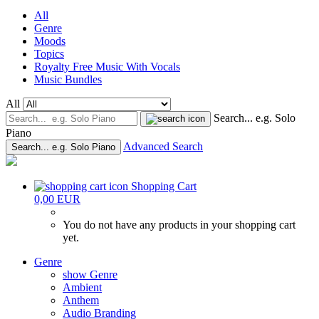
All
Genre
Moods
Topics
Royalty Free Music With Vocals
Music Bundles
All
Search... e.g. Solo
Piano
Advanced Search
Search... e.g. Solo Piano
Shopping Cart
0,00 EUR
You do not have any products in your shopping cart
yet.
Genre
show Genre
Ambient
Anthem
Audio Branding