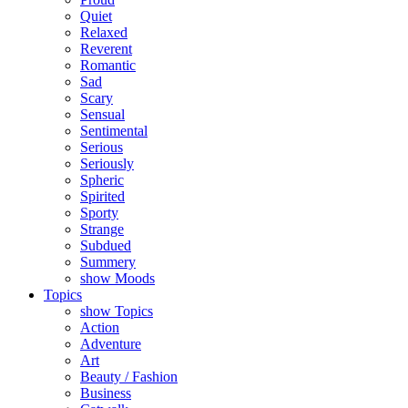
Quiet
Relaxed
Reverent
Romantic
Sad
Scary
Sensual
Sentimental
Serious
Seriously
Spheric
Spirited
Sporty
Strange
Subdued
Summery
show Moods
Topics
show Topics
Action
Adventure
Art
Beauty / Fashion
Business