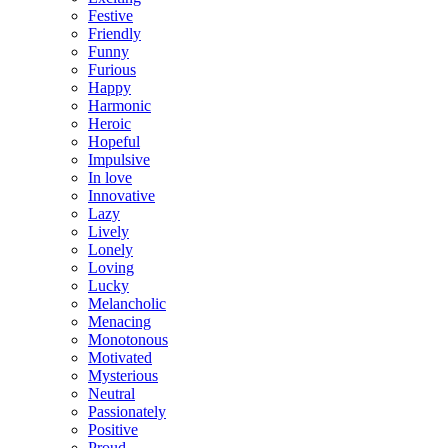
Festive
Friendly
Funny
Furious
Happy
Harmonic
Heroic
Hopeful
Impulsive
In love
Innovative
Lazy
Lively
Lonely
Loving
Lucky
Melancholic
Menacing
Monotonous
Motivated
Mysterious
Neutral
Passionately
Positive
Proud