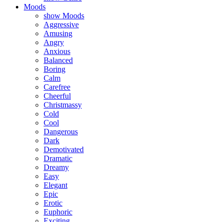
Moods
show Moods
Aggressive
Amusing
Angry
Anxious
Balanced
Boring
Calm
Carefree
Cheerful
Christmassy
Cold
Cool
Dangerous
Dark
Demotivated
Dramatic
Dreamy
Easy
Elegant
Epic
Erotic
Euphoric
Exciting