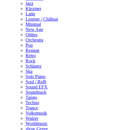
Jazz
Klezmer
Latin
Lounge / Chillout
Minimal
New Age
Oldies
Orchestra
Pop
Reggae
Retro
Rock
Schlager
Ska
Solo Piano
Soul / RnB
Sound EFX
Soundtrack
Tango
Techno
Trance
Volksmusik
Walzer
Worldmusic
show Genre