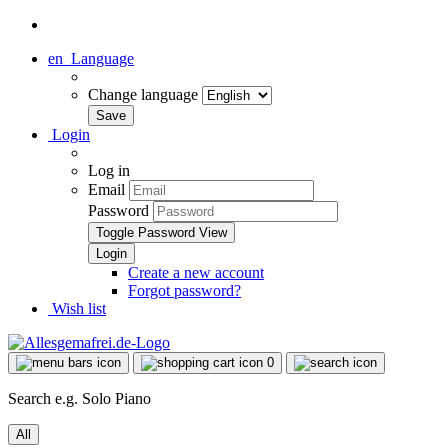
en
Language
Change language
Login
Log in
Email
Password
Toggle Password View
Create a new account
Forgot password?
Wish list
0
Search e.g. Solo Piano
All