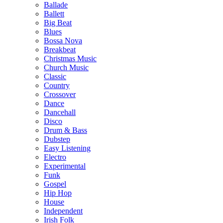
Ballade
Ballett
Big Beat
Blues
Bossa Nova
Breakbeat
Christmas Music
Church Music
Classic
Country
Crossover
Dance
Dancehall
Disco
Drum & Bass
Dubstep
Easy Listening
Electro
Experimental
Funk
Gospel
Hip Hop
House
Independent
Irish Folk