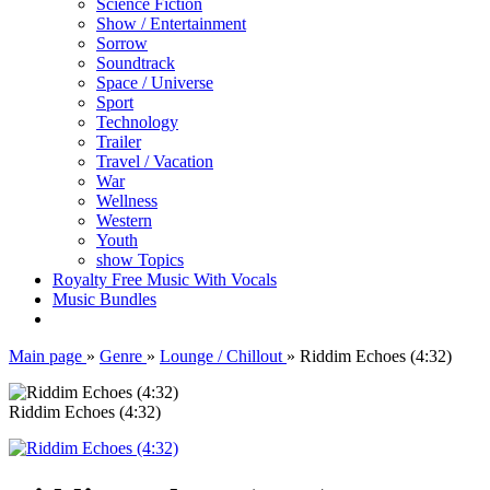
Science Fiction
Show / Entertainment
Sorrow
Soundtrack
Space / Universe
Sport
Technology
Trailer
Travel / Vacation
War
Wellness
Western
Youth
show Topics
Royalty Free Music With Vocals
Music Bundles
Main page
»
Genre
»
Lounge / Chillout
»
Riddim Echoes (4:32)
Riddim Echoes (4:32)