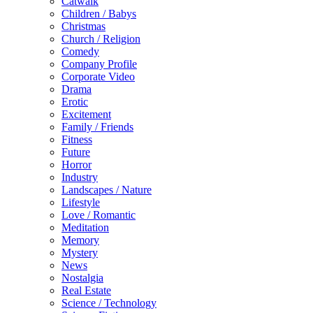
Catwalk
Children / Babys
Christmas
Church / Religion
Comedy
Company Profile
Corporate Video
Drama
Erotic
Excitement
Family / Friends
Fitness
Future
Horror
Industry
Landscapes / Nature
Lifestyle
Love / Romantic
Meditation
Memory
Mystery
News
Nostalgia
Real Estate
Science / Technology