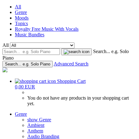
All
Genre
Moods
Topics
Royalty Free Music With Vocals
Music Bundles
All
Search... e.g. Solo
Piano
Advanced Search
Search... e.g. Solo Piano
Shopping Cart
0,00 EUR
You do not have any products in your shopping cart
yet.
Genre
show Genre
Ambient
Anthem
Audio Branding