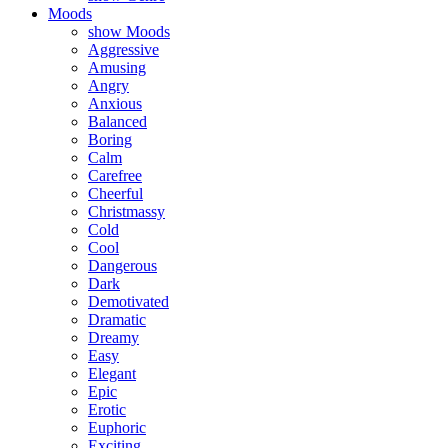
Moods
show Moods
Aggressive
Amusing
Angry
Anxious
Balanced
Boring
Calm
Carefree
Cheerful
Christmassy
Cold
Cool
Dangerous
Dark
Demotivated
Dramatic
Dreamy
Easy
Elegant
Epic
Erotic
Euphoric
Exciting