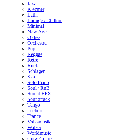
Jazz
Klezmer
Latin
Lounge / Chillout
Minimal
New Age
Oldies
Orchestra
Pop
Reggae
Retro
Rock
Schlager
Ska
Solo Piano
Soul / RnB
Sound EFX
Soundtrack
Tango
Techno
Trance
Volksmusik
Walzer
Worldmusic
show Genre