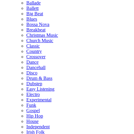
Ballade
Ballett
Big Beat
Blues
Bossa Nova
Breakbeat
Christmas Music
Church Music
Classic
Country
Crossover
Dance
Dancehall
Disco
Drum & Bass
Dubstep
Easy Listening
Electro
Experimental
Funk
Gospel
Hip Hop
House
Independent
Irish Folk