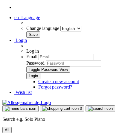
en
Language
Change language
Login
Log in
Email
Password
Toggle Password View
Create a new account
Forgot password?
Wish list
0
Search e.g. Solo Piano
All