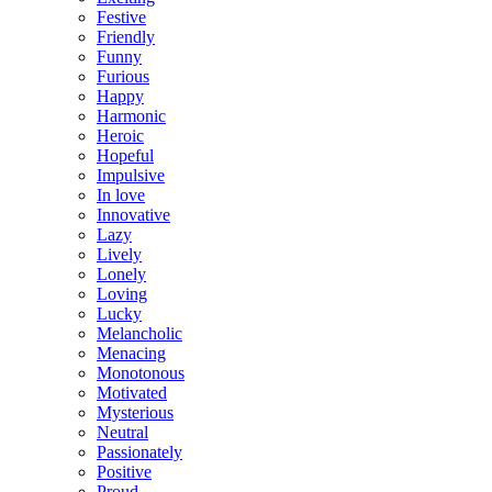
Festive
Friendly
Funny
Furious
Happy
Harmonic
Heroic
Hopeful
Impulsive
In love
Innovative
Lazy
Lively
Lonely
Loving
Lucky
Melancholic
Menacing
Monotonous
Motivated
Mysterious
Neutral
Passionately
Positive
Proud