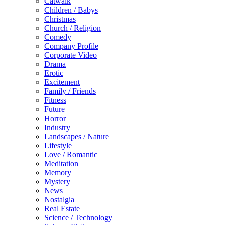
Catwalk
Children / Babys
Christmas
Church / Religion
Comedy
Company Profile
Corporate Video
Drama
Erotic
Excitement
Family / Friends
Fitness
Future
Horror
Industry
Landscapes / Nature
Lifestyle
Love / Romantic
Meditation
Memory
Mystery
News
Nostalgia
Real Estate
Science / Technology