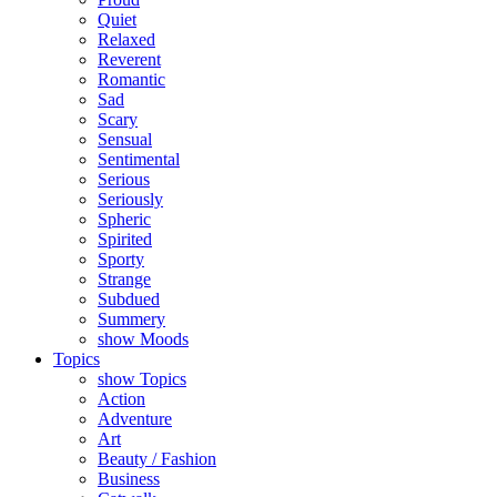
Quiet
Relaxed
Reverent
Romantic
Sad
Scary
Sensual
Sentimental
Serious
Seriously
Spheric
Spirited
Sporty
Strange
Subdued
Summery
show Moods
Topics
show Topics
Action
Adventure
Art
Beauty / Fashion
Business