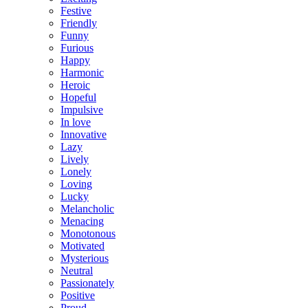
Festive
Friendly
Funny
Furious
Happy
Harmonic
Heroic
Hopeful
Impulsive
In love
Innovative
Lazy
Lively
Lonely
Loving
Lucky
Melancholic
Menacing
Monotonous
Motivated
Mysterious
Neutral
Passionately
Positive
Proud