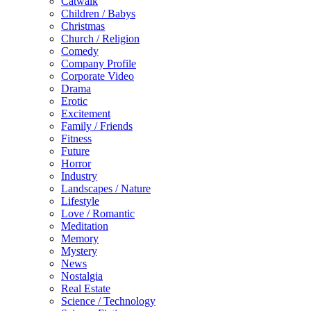
Catwalk
Children / Babys
Christmas
Church / Religion
Comedy
Company Profile
Corporate Video
Drama
Erotic
Excitement
Family / Friends
Fitness
Future
Horror
Industry
Landscapes / Nature
Lifestyle
Love / Romantic
Meditation
Memory
Mystery
News
Nostalgia
Real Estate
Science / Technology