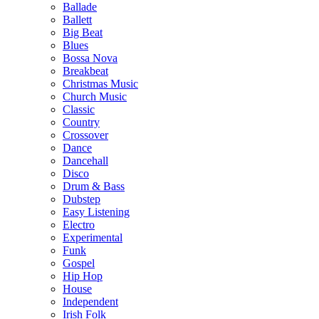
Ballade
Ballett
Big Beat
Blues
Bossa Nova
Breakbeat
Christmas Music
Church Music
Classic
Country
Crossover
Dance
Dancehall
Disco
Drum & Bass
Dubstep
Easy Listening
Electro
Experimental
Funk
Gospel
Hip Hop
House
Independent
Irish Folk