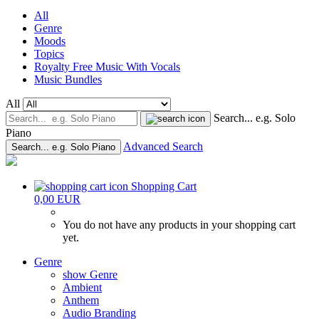
All
Genre
Moods
Topics
Royalty Free Music With Vocals
Music Bundles
All
Search... e.g. Solo
Piano
Advanced Search
Search... e.g. Solo Piano
Shopping Cart
0,00 EUR
You do not have any products in your shopping cart
yet.
Genre
show Genre
Ambient
Anthem
Audio Branding