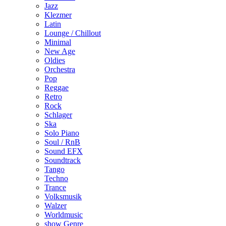
Jazz
Klezmer
Latin
Lounge / Chillout
Minimal
New Age
Oldies
Orchestra
Pop
Reggae
Retro
Rock
Schlager
Ska
Solo Piano
Soul / RnB
Sound EFX
Soundtrack
Tango
Techno
Trance
Volksmusik
Walzer
Worldmusic
show Genre