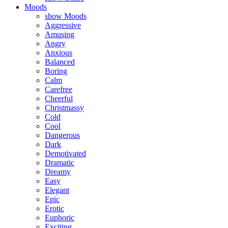
Moods
show Moods
Aggressive
Amusing
Angry
Anxious
Balanced
Boring
Calm
Carefree
Cheerful
Christmassy
Cold
Cool
Dangerous
Dark
Demotivated
Dramatic
Dreamy
Easy
Elegant
Epic
Erotic
Euphoric
Exciting