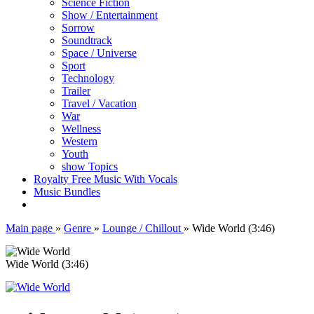
Science Fiction
Show / Entertainment
Sorrow
Soundtrack
Space / Universe
Sport
Technology
Trailer
Travel / Vacation
War
Wellness
Western
Youth
show Topics
Royalty Free Music With Vocals
Music Bundles
Main page
»
Genre
»
Lounge / Chillout
»
Wide World (3:46)
Wide World (3:46)