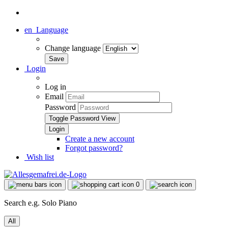
en
Language
Change language
Login
Log in
Email
Password
Toggle Password View
Create a new account
Forgot password?
Wish list
0
Search e.g. Solo Piano
All