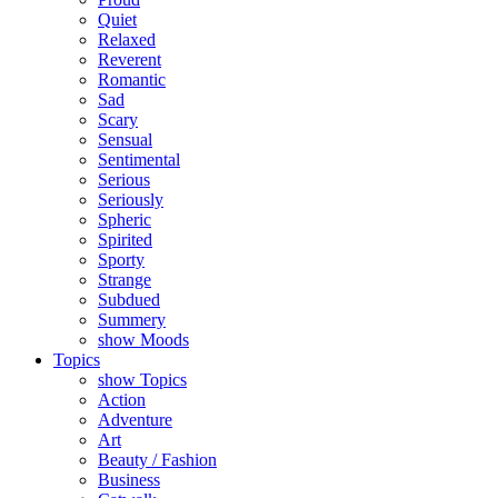
Quiet
Relaxed
Reverent
Romantic
Sad
Scary
Sensual
Sentimental
Serious
Seriously
Spheric
Spirited
Sporty
Strange
Subdued
Summery
show Moods
Topics
show Topics
Action
Adventure
Art
Beauty / Fashion
Business