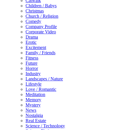
Catwalk
Children / Babys
Christmas
Church / Religion
Comedy
Company Profile
Corporate Video
Drama
Erotic
Excitement
Family / Friends
Fitness
Future
Horror
Industry
Landscapes / Nature
Lifestyle
Love / Romantic
Meditation
Memory
Mystery
News
Nostalgia
Real Estate
Science / Technology