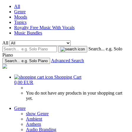
All
Genre
Moods
Topics
Royalty Free Music With Vocals
Music Bundles
All
Search... e.g. Solo
Piano
Advanced Search
Search... e.g. Solo Piano
Shopping Cart
0,00 EUR
You do not have any products in your shopping cart
yet.
Genre
show Genre
Ambient
Anthem
Audio Branding