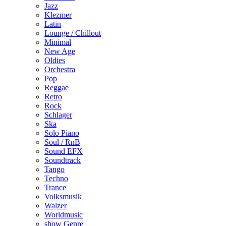
Jazz
Klezmer
Latin
Lounge / Chillout
Minimal
New Age
Oldies
Orchestra
Pop
Reggae
Retro
Rock
Schlager
Ska
Solo Piano
Soul / RnB
Sound EFX
Soundtrack
Tango
Techno
Trance
Volksmusik
Walzer
Worldmusic
show Genre