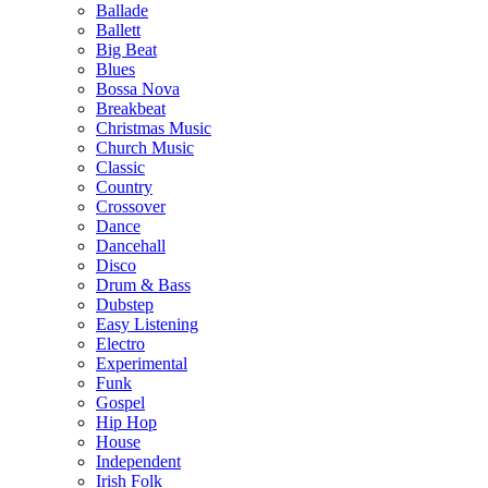
Ballade
Ballett
Big Beat
Blues
Bossa Nova
Breakbeat
Christmas Music
Church Music
Classic
Country
Crossover
Dance
Dancehall
Disco
Drum & Bass
Dubstep
Easy Listening
Electro
Experimental
Funk
Gospel
Hip Hop
House
Independent
Irish Folk