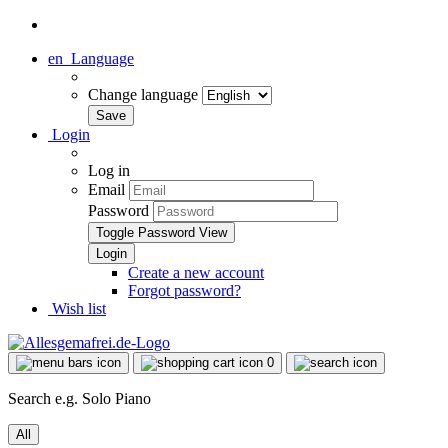
en
Language
Change language
Login
Log in
Email
Password
Toggle Password View
Create a new account
Forgot password?
Wish list
0
Search e.g. Solo Piano
All