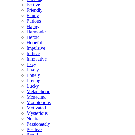
Festive
Friendly
Funny
Furious
Happy
Harmonic
Heroic
Hopeful
Impulsive
In love
Innovative
Lazy
Lively
Lonely
Loving
Lucky
Melancholic
Menacing
Monotonous
Motivated
Mysterious
Neutral
Passionately
Positive
Proud