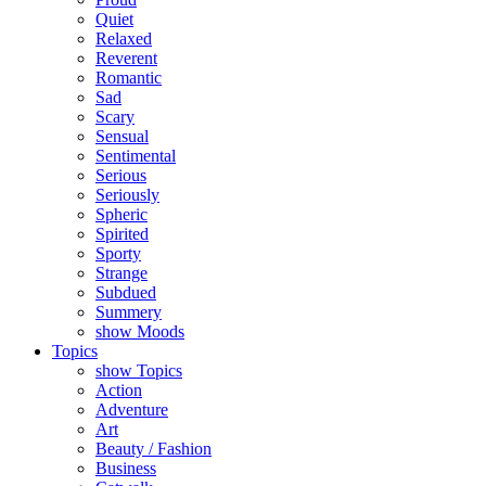
Quiet
Relaxed
Reverent
Romantic
Sad
Scary
Sensual
Sentimental
Serious
Seriously
Spheric
Spirited
Sporty
Strange
Subdued
Summery
show Moods
Topics
show Topics
Action
Adventure
Art
Beauty / Fashion
Business