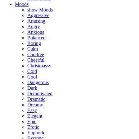
Moods
show Moods
Aggressive
Amusing
Angry
Anxious
Balanced
Boring
Calm
Carefree
Cheerful
Christmassy
Cold
Cool
Dangerous
Dark
Demotivated
Dramatic
Dreamy
Easy
Elegant
Epic
Erotic
Euphoric
Exciting