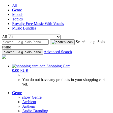
All
Genre
Moods
Topics
Royalty Free Music With Vocals
Music Bundles
All
Search... e.g. Solo
Piano
Advanced Search
Search... e.g. Solo Piano
Shopping Cart
0,00 EUR
You do not have any products in your shopping cart
yet.
Genre
show Genre
Ambient
Anthem
Audio Branding