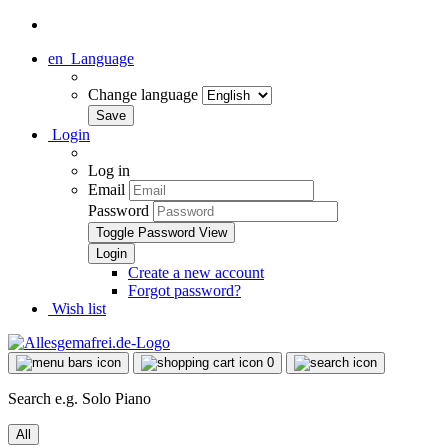
en
Language
Change language
Login
Log in
Email
Password
Toggle Password View
Create a new account
Forgot password?
Wish list
0
Search e.g. Solo Piano
All