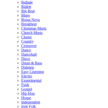
Ballade
Ballett
Big Beat
Blues
Bossa Nova
Breakbeat
Christmas Music
Church Music
Classic
Country
Crossover
Dance
Dancehall
Disco
Drum & Bass
Dubstep
Easy Listening
Electro
Experimental
Funk
Gospel
Hip Hop
House
Independent
Irish Folk