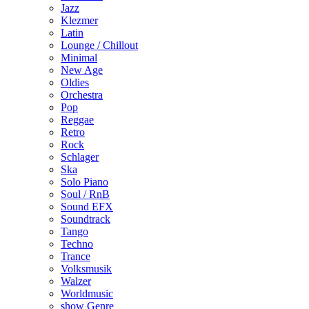
Jazz
Klezmer
Latin
Lounge / Chillout
Minimal
New Age
Oldies
Orchestra
Pop
Reggae
Retro
Rock
Schlager
Ska
Solo Piano
Soul / RnB
Sound EFX
Soundtrack
Tango
Techno
Trance
Volksmusik
Walzer
Worldmusic
show Genre