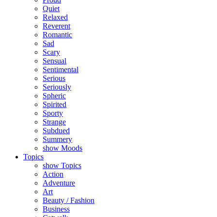
Quiet
Relaxed
Reverent
Romantic
Sad
Scary
Sensual
Sentimental
Serious
Seriously
Spheric
Spirited
Sporty
Strange
Subdued
Summery
show Moods
Topics
show Topics
Action
Adventure
Art
Beauty / Fashion
Business