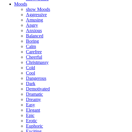
Moods
show Moods
Aggressive
Amusing
Angry
Anxious
Balanced
Boring
Calm
Carefree
Cheerful
Christmassy
Cold
Cool
Dangerous
Dark
Demotivated
Dramatic
Dreamy
Easy
Elegant
Epic
Erotic
Euphoric
Exciting