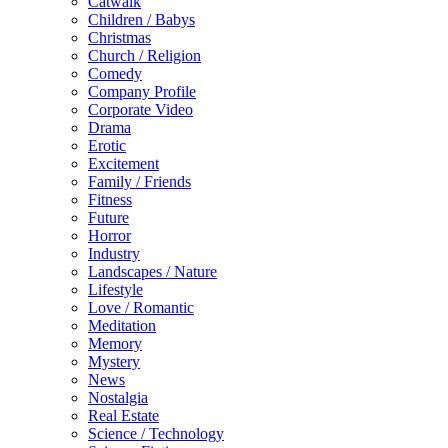
Catwalk
Children / Babys
Christmas
Church / Religion
Comedy
Company Profile
Corporate Video
Drama
Erotic
Excitement
Family / Friends
Fitness
Future
Horror
Industry
Landscapes / Nature
Lifestyle
Love / Romantic
Meditation
Memory
Mystery
News
Nostalgia
Real Estate
Science / Technology