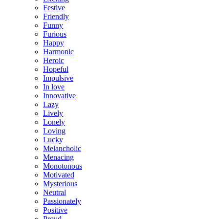
Festive
Friendly
Funny
Furious
Happy
Harmonic
Heroic
Hopeful
Impulsive
In love
Innovative
Lazy
Lively
Lonely
Loving
Lucky
Melancholic
Menacing
Monotonous
Motivated
Mysterious
Neutral
Passionately
Positive
Proud