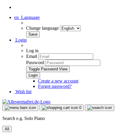
en
Language
Change language
Login
Log in
Email
Password
Toggle Password View
Create a new account
Forgot password?
Wish list
0
Search e.g. Solo Piano
All