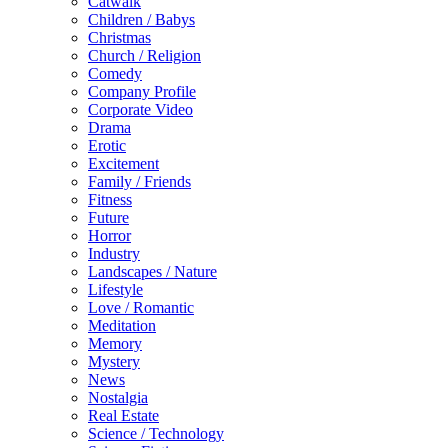
Catwalk
Children / Babys
Christmas
Church / Religion
Comedy
Company Profile
Corporate Video
Drama
Erotic
Excitement
Family / Friends
Fitness
Future
Horror
Industry
Landscapes / Nature
Lifestyle
Love / Romantic
Meditation
Memory
Mystery
News
Nostalgia
Real Estate
Science / Technology