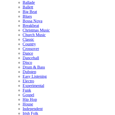
Ballade
Ballett
Big Beat
Blues
Bossa Nova
Breakbeat
Christmas Music
Church Music
Classic
Country
Crossover
Dance
Dancehall
Disco
Drum & Bass
Dubstep
Easy Listening
Electro
Experimental
Funk
Gospel
Hip Hop
House
Independent
Irish Folk