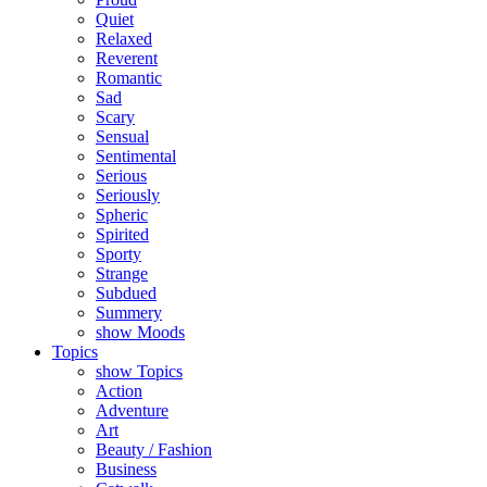
Quiet
Relaxed
Reverent
Romantic
Sad
Scary
Sensual
Sentimental
Serious
Seriously
Spheric
Spirited
Sporty
Strange
Subdued
Summery
show Moods
Topics
show Topics
Action
Adventure
Art
Beauty / Fashion
Business