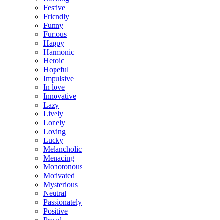
Festive
Friendly
Funny
Furious
Happy
Harmonic
Heroic
Hopeful
Impulsive
In love
Innovative
Lazy
Lively
Lonely
Loving
Lucky
Melancholic
Menacing
Monotonous
Motivated
Mysterious
Neutral
Passionately
Positive
Proud