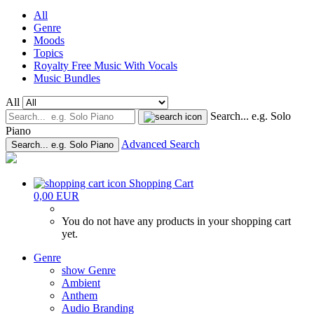
All
Genre
Moods
Topics
Royalty Free Music With Vocals
Music Bundles
All
Search... e.g. Solo
Piano
Advanced Search
Search... e.g. Solo Piano
Shopping Cart
0,00 EUR
You do not have any products in your shopping cart
yet.
Genre
show Genre
Ambient
Anthem
Audio Branding