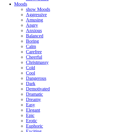
Moods
show Moods
Aggressive
Amusing
Angry
Anxious
Balanced
Boring
Calm
Carefree
Cheerful
Christmassy
Cold
Cool
Dangerous
Dark
Demotivated
Dramatic
Dreamy
Easy
Elegant
Epic
Erotic
Euphoric
Exciting