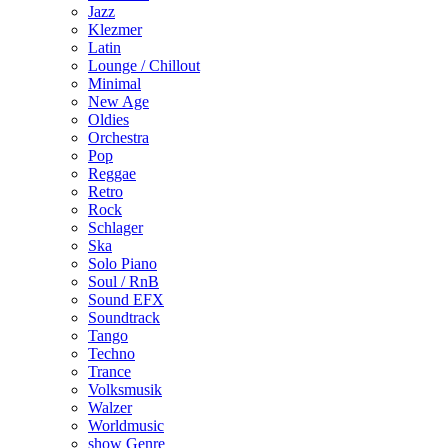
Jazz
Klezmer
Latin
Lounge / Chillout
Minimal
New Age
Oldies
Orchestra
Pop
Reggae
Retro
Rock
Schlager
Ska
Solo Piano
Soul / RnB
Sound EFX
Soundtrack
Tango
Techno
Trance
Volksmusik
Walzer
Worldmusic
show Genre