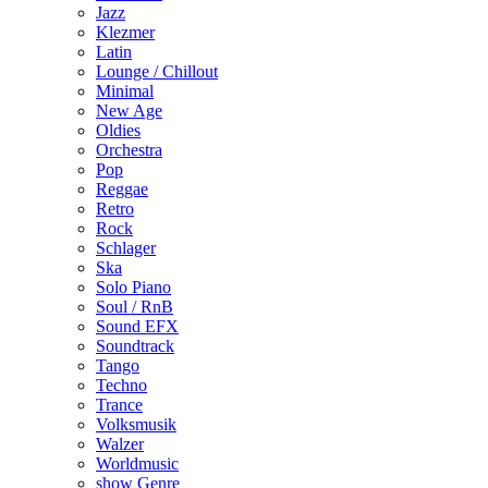
Jazz
Klezmer
Latin
Lounge / Chillout
Minimal
New Age
Oldies
Orchestra
Pop
Reggae
Retro
Rock
Schlager
Ska
Solo Piano
Soul / RnB
Sound EFX
Soundtrack
Tango
Techno
Trance
Volksmusik
Walzer
Worldmusic
show Genre