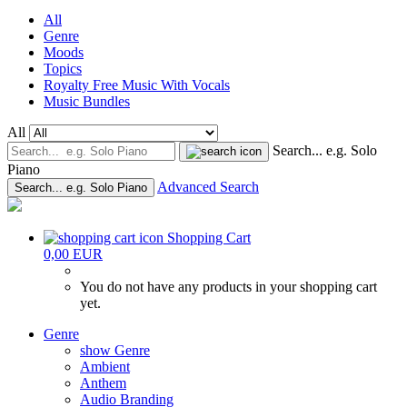
All
Genre
Moods
Topics
Royalty Free Music With Vocals
Music Bundles
All
Search... e.g. Solo
Piano
Advanced Search
Search... e.g. Solo Piano
Shopping Cart
0,00 EUR
You do not have any products in your shopping cart
yet.
Genre
show Genre
Ambient
Anthem
Audio Branding