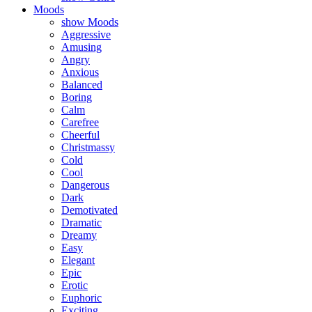
Moods
show Moods
Aggressive
Amusing
Angry
Anxious
Balanced
Boring
Calm
Carefree
Cheerful
Christmassy
Cold
Cool
Dangerous
Dark
Demotivated
Dramatic
Dreamy
Easy
Elegant
Epic
Erotic
Euphoric
Exciting