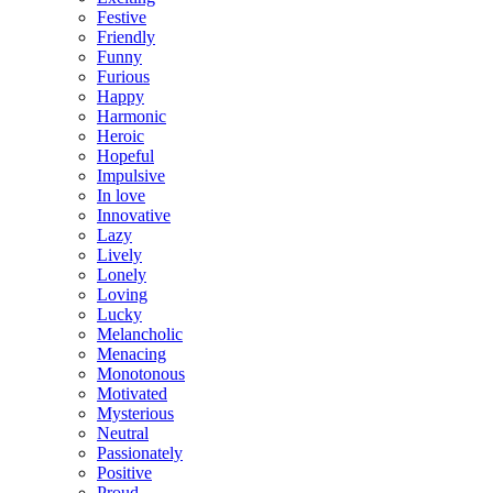
Festive
Friendly
Funny
Furious
Happy
Harmonic
Heroic
Hopeful
Impulsive
In love
Innovative
Lazy
Lively
Lonely
Loving
Lucky
Melancholic
Menacing
Monotonous
Motivated
Mysterious
Neutral
Passionately
Positive
Proud