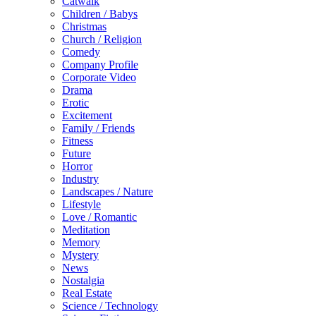
Catwalk
Children / Babys
Christmas
Church / Religion
Comedy
Company Profile
Corporate Video
Drama
Erotic
Excitement
Family / Friends
Fitness
Future
Horror
Industry
Landscapes / Nature
Lifestyle
Love / Romantic
Meditation
Memory
Mystery
News
Nostalgia
Real Estate
Science / Technology