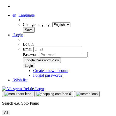
en
Language
Change language
Login
Log in
Email
Password
Toggle Password View
Create a new account
Forgot password?
Wish list
0
Search e.g. Solo Piano
All