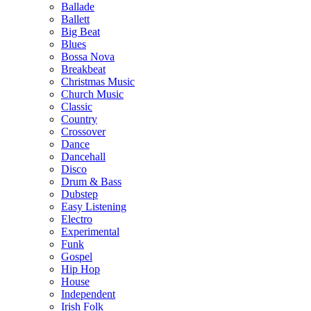
Ballade
Ballett
Big Beat
Blues
Bossa Nova
Breakbeat
Christmas Music
Church Music
Classic
Country
Crossover
Dance
Dancehall
Disco
Drum & Bass
Dubstep
Easy Listening
Electro
Experimental
Funk
Gospel
Hip Hop
House
Independent
Irish Folk