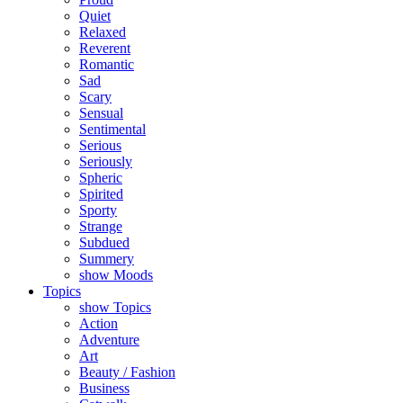
Quiet
Relaxed
Reverent
Romantic
Sad
Scary
Sensual
Sentimental
Serious
Seriously
Spheric
Spirited
Sporty
Strange
Subdued
Summery
show Moods
Topics
show Topics
Action
Adventure
Art
Beauty / Fashion
Business