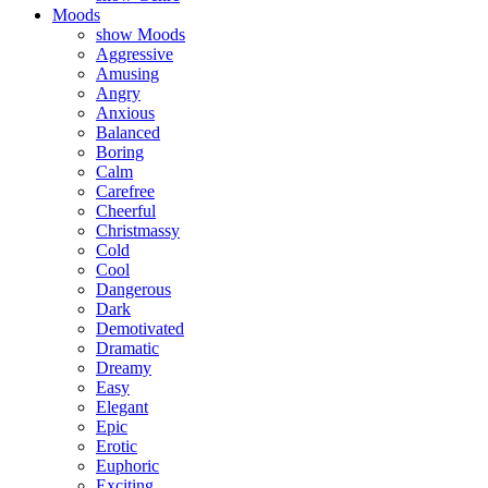
Moods
show Moods
Aggressive
Amusing
Angry
Anxious
Balanced
Boring
Calm
Carefree
Cheerful
Christmassy
Cold
Cool
Dangerous
Dark
Demotivated
Dramatic
Dreamy
Easy
Elegant
Epic
Erotic
Euphoric
Exciting