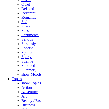
Quiet
Relaxed
Reverent
Romantic
Sad
Scary
Sensual
Sentimental
Serious
Seriously
Spheric
Spirited
Sporty
Strange
Subdued
Summery
show Moods
Topics
show Topics
Action
Adventure
Art
Beauty / Fashion
Business