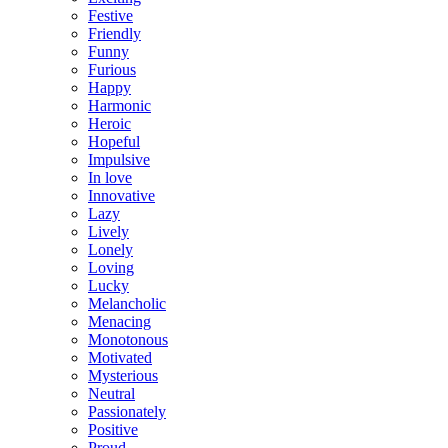
Festive
Friendly
Funny
Furious
Happy
Harmonic
Heroic
Hopeful
Impulsive
In love
Innovative
Lazy
Lively
Lonely
Loving
Lucky
Melancholic
Menacing
Monotonous
Motivated
Mysterious
Neutral
Passionately
Positive
Proud