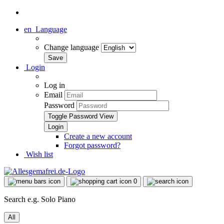
en
Language
Change language
Login
Log in
Email
Password
Toggle Password View
Create a new account
Forgot password?
Wish list
0
Search e.g. Solo Piano
All