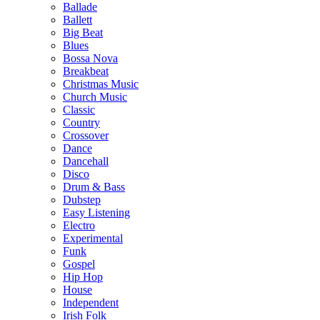
Ballade
Ballett
Big Beat
Blues
Bossa Nova
Breakbeat
Christmas Music
Church Music
Classic
Country
Crossover
Dance
Dancehall
Disco
Drum & Bass
Dubstep
Easy Listening
Electro
Experimental
Funk
Gospel
Hip Hop
House
Independent
Irish Folk