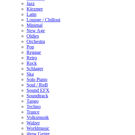
Jazz
Klezmer
Latin
Lounge / Chillout
Minimal
New Age
Oldies
Orchestra
Pop
Reggae
Retro
Rock
Schlager
Ska
Solo Piano
Soul / RnB
Sound EFX
Soundtrack
Tango
Techno
Trance
Volksmusik
Walzer
Worldmusic
show Genre