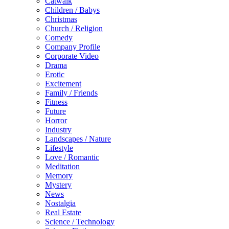
Catwalk
Children / Babys
Christmas
Church / Religion
Comedy
Company Profile
Corporate Video
Drama
Erotic
Excitement
Family / Friends
Fitness
Future
Horror
Industry
Landscapes / Nature
Lifestyle
Love / Romantic
Meditation
Memory
Mystery
News
Nostalgia
Real Estate
Science / Technology