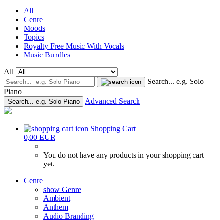
All
Genre
Moods
Topics
Royalty Free Music With Vocals
Music Bundles
All
Search... e.g. Solo
Piano
Advanced Search
Search... e.g. Solo Piano
Shopping Cart
0,00 EUR
You do not have any products in your shopping cart
yet.
Genre
show Genre
Ambient
Anthem
Audio Branding