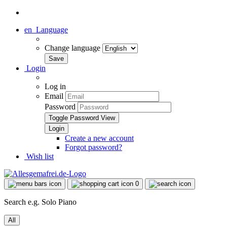
en
Language
Change language
Login
Log in
Email
Password
Toggle Password View
Create a new account
Forgot password?
Wish list
0
Search e.g. Solo Piano
All