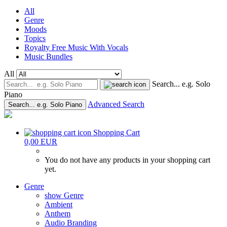
All
Genre
Moods
Topics
Royalty Free Music With Vocals
Music Bundles
All
Search... e.g. Solo
Piano
Advanced Search
Search... e.g. Solo Piano
Shopping Cart
0,00 EUR
You do not have any products in your shopping cart
yet.
Genre
show Genre
Ambient
Anthem
Audio Branding