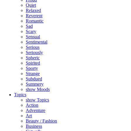
Quiet
Relaxed
Reverent
Romantic
Sad
Scary
Sensual
Sentimental
Serious
Seriously
Spheric
Spirited
Sporty
Strange
Subdued
Summery
show Moods
Topics
show Topics
Action
Adventure
Art
Beauty / Fashion
Business