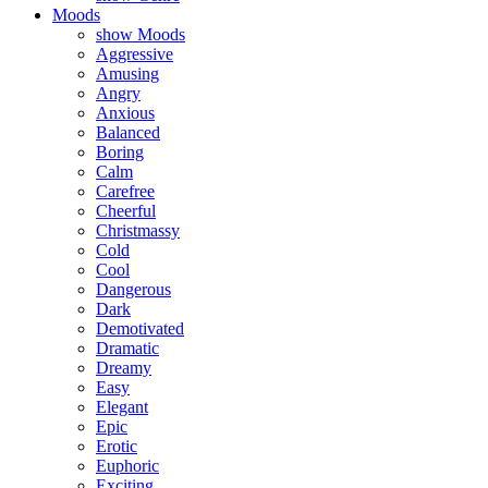
Moods
show Moods
Aggressive
Amusing
Angry
Anxious
Balanced
Boring
Calm
Carefree
Cheerful
Christmassy
Cold
Cool
Dangerous
Dark
Demotivated
Dramatic
Dreamy
Easy
Elegant
Epic
Erotic
Euphoric
Exciting