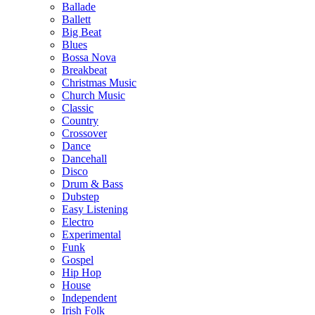
Ballade
Ballett
Big Beat
Blues
Bossa Nova
Breakbeat
Christmas Music
Church Music
Classic
Country
Crossover
Dance
Dancehall
Disco
Drum & Bass
Dubstep
Easy Listening
Electro
Experimental
Funk
Gospel
Hip Hop
House
Independent
Irish Folk