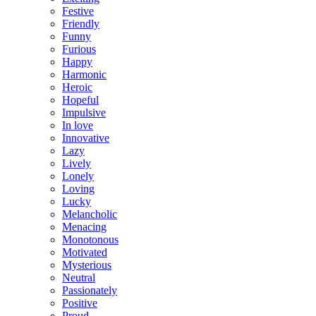
Festive
Friendly
Funny
Furious
Happy
Harmonic
Heroic
Hopeful
Impulsive
In love
Innovative
Lazy
Lively
Lonely
Loving
Lucky
Melancholic
Menacing
Monotonous
Motivated
Mysterious
Neutral
Passionately
Positive
Proud