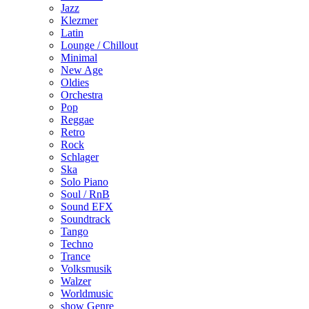
Jazz
Klezmer
Latin
Lounge / Chillout
Minimal
New Age
Oldies
Orchestra
Pop
Reggae
Retro
Rock
Schlager
Ska
Solo Piano
Soul / RnB
Sound EFX
Soundtrack
Tango
Techno
Trance
Volksmusik
Walzer
Worldmusic
show Genre