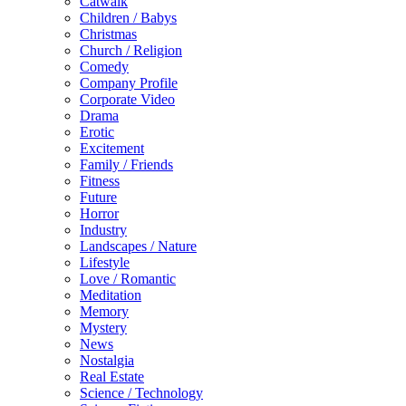
Catwalk
Children / Babys
Christmas
Church / Religion
Comedy
Company Profile
Corporate Video
Drama
Erotic
Excitement
Family / Friends
Fitness
Future
Horror
Industry
Landscapes / Nature
Lifestyle
Love / Romantic
Meditation
Memory
Mystery
News
Nostalgia
Real Estate
Science / Technology