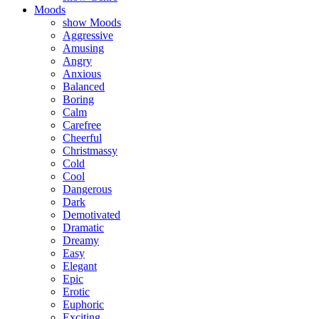
Moods
show Moods
Aggressive
Amusing
Angry
Anxious
Balanced
Boring
Calm
Carefree
Cheerful
Christmassy
Cold
Cool
Dangerous
Dark
Demotivated
Dramatic
Dreamy
Easy
Elegant
Epic
Erotic
Euphoric
Exciting