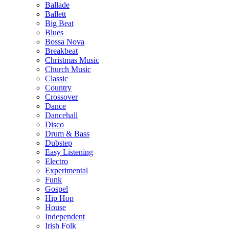
Ballade
Ballett
Big Beat
Blues
Bossa Nova
Breakbeat
Christmas Music
Church Music
Classic
Country
Crossover
Dance
Dancehall
Disco
Drum & Bass
Dubstep
Easy Listening
Electro
Experimental
Funk
Gospel
Hip Hop
House
Independent
Irish Folk