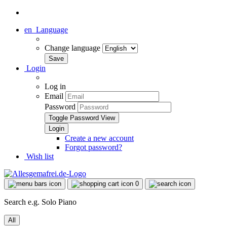
en
Language
Change language
Login
Log in
Email
Password
Toggle Password View
Create a new account
Forgot password?
Wish list
0
Search e.g. Solo Piano
All