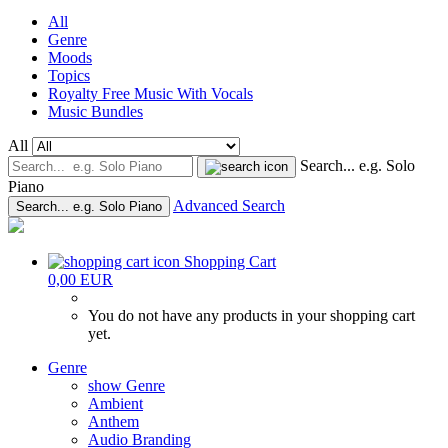
All
Genre
Moods
Topics
Royalty Free Music With Vocals
Music Bundles
All
Search... e.g. Solo
Piano
Advanced Search
Search... e.g. Solo Piano
Shopping Cart
0,00 EUR
You do not have any products in your shopping cart
yet.
Genre
show Genre
Ambient
Anthem
Audio Branding