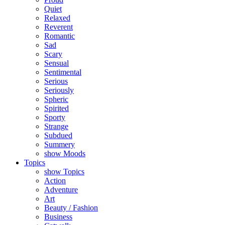
Quiet
Relaxed
Reverent
Romantic
Sad
Scary
Sensual
Sentimental
Serious
Seriously
Spheric
Spirited
Sporty
Strange
Subdued
Summery
show Moods
Topics
show Topics
Action
Adventure
Art
Beauty / Fashion
Business