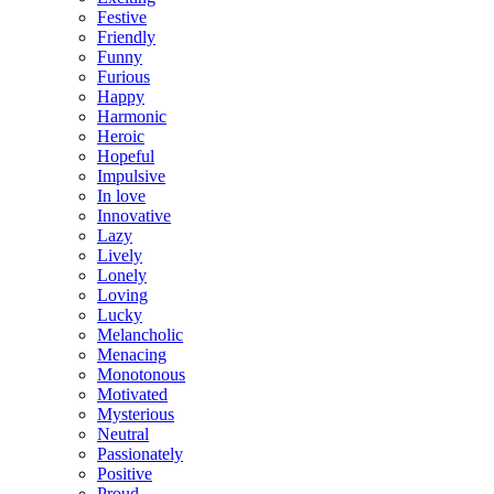
Festive
Friendly
Funny
Furious
Happy
Harmonic
Heroic
Hopeful
Impulsive
In love
Innovative
Lazy
Lively
Lonely
Loving
Lucky
Melancholic
Menacing
Monotonous
Motivated
Mysterious
Neutral
Passionately
Positive
Proud