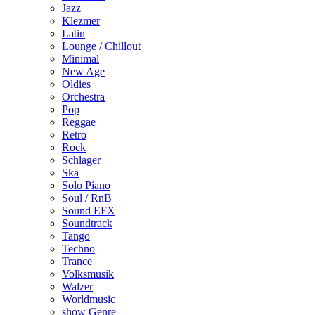
Jazz
Klezmer
Latin
Lounge / Chillout
Minimal
New Age
Oldies
Orchestra
Pop
Reggae
Retro
Rock
Schlager
Ska
Solo Piano
Soul / RnB
Sound EFX
Soundtrack
Tango
Techno
Trance
Volksmusik
Walzer
Worldmusic
show Genre