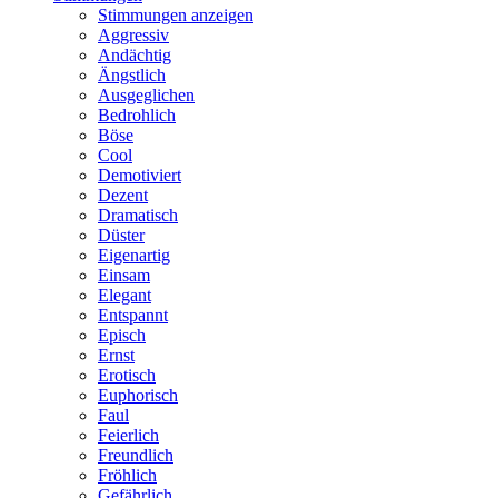
Stimmungen anzeigen
Aggressiv
Andächtig
Ängstlich
Ausgeglichen
Bedrohlich
Böse
Cool
Demotiviert
Dezent
Dramatisch
Düster
Eigenartig
Einsam
Elegant
Entspannt
Episch
Ernst
Erotisch
Euphorisch
Faul
Feierlich
Freundlich
Fröhlich
Gefährlich