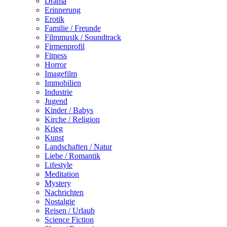
Drama
Erinnerung
Erotik
Familie / Freunde
Filmmusik / Soundtrack
Firmenprofil
Fitness
Horror
Imagefilm
Immobilien
Industrie
Jugend
Kinder / Babys
Kirche / Religion
Krieg
Kunst
Landschaften / Natur
Liebe / Romantik
Lifestyle
Meditation
Mystery
Nachrichten
Nostalgie
Reisen / Urlaub
Science Fiction