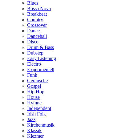
Blues
Bossa Nova
Breakbeat
Country
Crossover
Dance
Dancehall
Disco
Drum & Bass
Dubstep
Easy Listening
Electro
Experimentell
Funk
Geräusche
Gospel
Hip Hop
House
Hymne
Independent
Irish Folk
Jazz
Kirchenmusik
Klassik
Klezmer