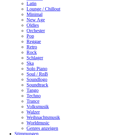
Latin
Lounge / Chillout
Minimal
New Age
Oldies
Orchester
Pop
Reggae
Retro
Rock
Schlager
Ska
Solo Piano
Soul / RnB
Soundlogo
Soundtrack
Tango
Techno
Trance
Volksmusik
Walzer
Weihnachtsmusik
Worldmusic
Genres anzeigen
Stimmungen