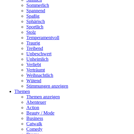
Sommerlich
Spannend
Spaßig
Sphärisch
Sportlich
Stolz
Temperamentvoll
Traurig
Treibend
Unbeschwert
Unheimlich
Verliebt
Verträumt
Weihnachtlich
Wütend
Stimmungen anzeigen
Themen
Themen anzeigen
Abenteuer
Action
Beauty / Mode
Business
Catwalk
Comedy