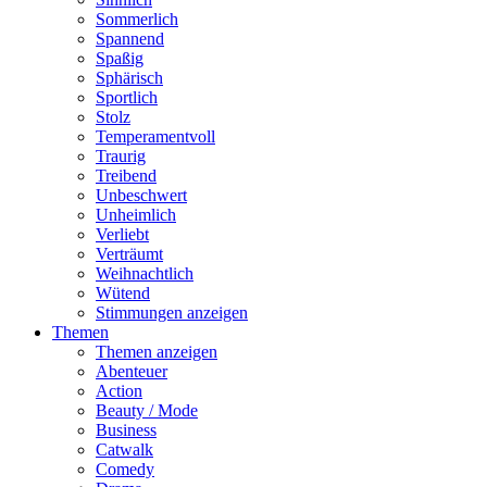
Sommerlich
Spannend
Spaßig
Sphärisch
Sportlich
Stolz
Temperamentvoll
Traurig
Treibend
Unbeschwert
Unheimlich
Verliebt
Verträumt
Weihnachtlich
Wütend
Stimmungen anzeigen
Themen
Themen anzeigen
Abenteuer
Action
Beauty / Mode
Business
Catwalk
Comedy