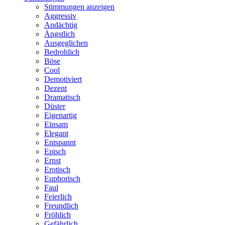
Stimmungen anzeigen
Aggressiv
Andächtig
Ängstlich
Ausgeglichen
Bedrohlich
Böse
Cool
Demotiviert
Dezent
Dramatisch
Düster
Eigenartig
Einsam
Elegant
Entspannt
Episch
Ernst
Erotisch
Euphorisch
Faul
Feierlich
Freundlich
Fröhlich
Gefährlich