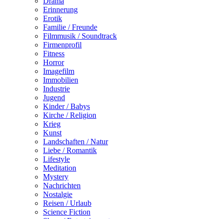
Drama
Erinnerung
Erotik
Familie / Freunde
Filmmusik / Soundtrack
Firmenprofil
Fitness
Horror
Imagefilm
Immobilien
Industrie
Jugend
Kinder / Babys
Kirche / Religion
Krieg
Kunst
Landschaften / Natur
Liebe / Romantik
Lifestyle
Meditation
Mystery
Nachrichten
Nostalgie
Reisen / Urlaub
Science Fiction