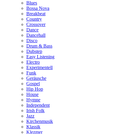
Blues
Bossa Nova
Breakbeat
Country
Crossover
Dance
Dancehall
Disco
Drum & Bass
Dubstep
Easy Listening
Electro
Experimentell
Funk
Geräusche
Gospel
Hip Hop
House
Hymne
Independent
Irish Folk
Jazz
Kirchenmusik
Klassik
Klezmer