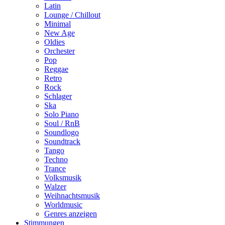
Latin
Lounge / Chillout
Minimal
New Age
Oldies
Orchester
Pop
Reggae
Retro
Rock
Schlager
Ska
Solo Piano
Soul / RnB
Soundlogo
Soundtrack
Tango
Techno
Trance
Volksmusik
Walzer
Weihnachtsmusik
Worldmusic
Genres anzeigen
Stimmungen