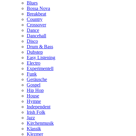
Blues
Bossa Nova
Breakbeat
Country
Crossover
Dance
Dancehall
Disco
Drum & Bass
Dubstep
Easy Listening
Electro
Experimentell
Funk
Geräusche
Gospel
Hip Hop
House
Hymne
Independent
Irish Folk
Jazz
Kirchenmusik
Klassik
Klezmer