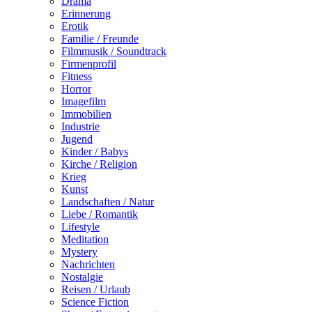
Drama
Erinnerung
Erotik
Familie / Freunde
Filmmusik / Soundtrack
Firmenprofil
Fitness
Horror
Imagefilm
Immobilien
Industrie
Jugend
Kinder / Babys
Kirche / Religion
Krieg
Kunst
Landschaften / Natur
Liebe / Romantik
Lifestyle
Meditation
Mystery
Nachrichten
Nostalgie
Reisen / Urlaub
Science Fiction