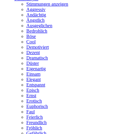
Stimmungen anzeigen
Aggressiv
Andächtig
Ängstlich
Ausgeglichen
Bedrohlich
Böse
Cool
Demotiviert
Dezent
Dramatisch
Düster
Eigenartig
Einsam
Elegant
Entspannt
Episch
Ernst
Erotisch
Euphorisch
Faul
Feierlich
Freundlich
Fröhlich
Gefährlich