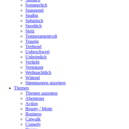
Sommerlich
Spannend
Spaßig
Sphärisch
Sportlich
Stolz
Temperamentvoll
Traurig
Treibend
Unbeschwert
Unheimlich
Verliebt
Verträumt
Weihnachtlich
Wütend
Stimmungen anzeigen
Themen
Themen anzeigen
Abenteuer
Action
Beauty / Mode
Business
Catwalk
Comedy