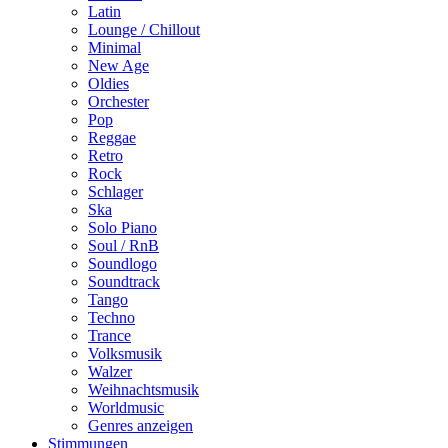
Latin
Lounge / Chillout
Minimal
New Age
Oldies
Orchester
Pop
Reggae
Retro
Rock
Schlager
Ska
Solo Piano
Soul / RnB
Soundlogo
Soundtrack
Tango
Techno
Trance
Volksmusik
Walzer
Weihnachtsmusik
Worldmusic
Genres anzeigen
Stimmungen