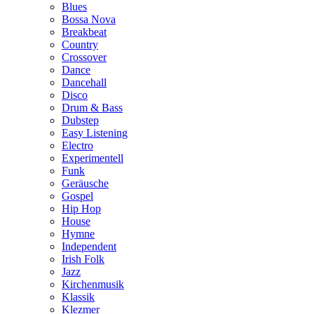
Blues
Bossa Nova
Breakbeat
Country
Crossover
Dance
Dancehall
Disco
Drum & Bass
Dubstep
Easy Listening
Electro
Experimentell
Funk
Geräusche
Gospel
Hip Hop
House
Hymne
Independent
Irish Folk
Jazz
Kirchenmusik
Klassik
Klezmer