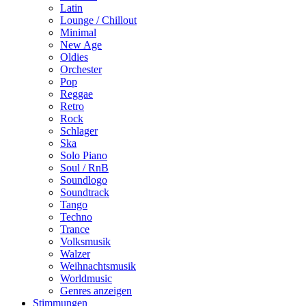
Latin
Lounge / Chillout
Minimal
New Age
Oldies
Orchester
Pop
Reggae
Retro
Rock
Schlager
Ska
Solo Piano
Soul / RnB
Soundlogo
Soundtrack
Tango
Techno
Trance
Volksmusik
Walzer
Weihnachtsmusik
Worldmusic
Genres anzeigen
Stimmungen