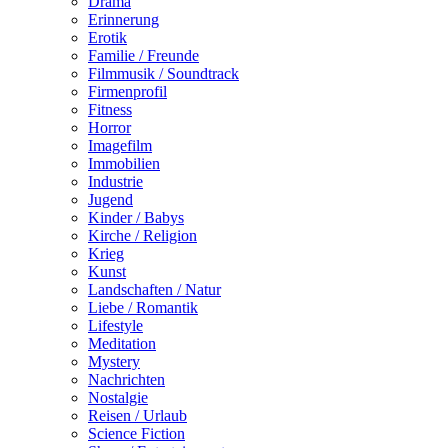
Drama
Erinnerung
Erotik
Familie / Freunde
Filmmusik / Soundtrack
Firmenprofil
Fitness
Horror
Imagefilm
Immobilien
Industrie
Jugend
Kinder / Babys
Kirche / Religion
Krieg
Kunst
Landschaften / Natur
Liebe / Romantik
Lifestyle
Meditation
Mystery
Nachrichten
Nostalgie
Reisen / Urlaub
Science Fiction