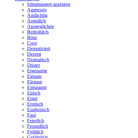
Stimmungen anzeigen
Aggressiv
Andächtig
Ängstlich
Ausgeglichen
Bedrohlich
Böse
Cool
Demotiviert
Dezent
Dramatisch
Düster
Eigenartig
Einsam
Elegant
Entspannt
Episch
Ernst
Erotisch
Euphorisch
Faul
Feierlich
Freundlich
Fröhlich
Gefährlich