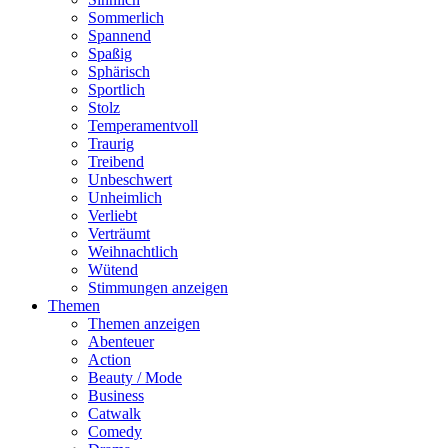
Sommerlich
Spannend
Spaßig
Sphärisch
Sportlich
Stolz
Temperamentvoll
Traurig
Treibend
Unbeschwert
Unheimlich
Verliebt
Verträumt
Weihnachtlich
Wütend
Stimmungen anzeigen
Themen
Themen anzeigen
Abenteuer
Action
Beauty / Mode
Business
Catwalk
Comedy