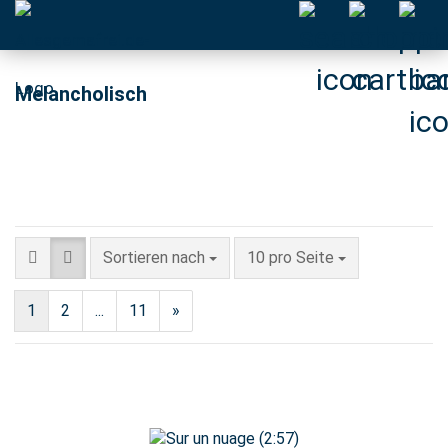
Melancholisch
Sortieren nach
pro Seite
Sortieren nach
10 pro Seite
1
2
...
11
»