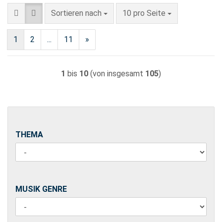
Sortieren nach
pro Seite
Sortieren nach
10 pro Seite
1
2
...
11
»
1
bis
10
(von insgesamt
105
)
THEMA
THEMA
MUSIK
MUSIK GENRE
GENRE