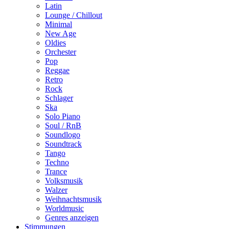
Latin
Lounge / Chillout
Minimal
New Age
Oldies
Orchester
Pop
Reggae
Retro
Rock
Schlager
Ska
Solo Piano
Soul / RnB
Soundlogo
Soundtrack
Tango
Techno
Trance
Volksmusik
Walzer
Weihnachtsmusik
Worldmusic
Genres anzeigen
Stimmungen