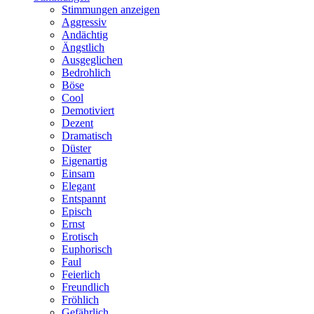
Stimmungen anzeigen
Aggressiv
Andächtig
Ängstlich
Ausgeglichen
Bedrohlich
Böse
Cool
Demotiviert
Dezent
Dramatisch
Düster
Eigenartig
Einsam
Elegant
Entspannt
Episch
Ernst
Erotisch
Euphorisch
Faul
Feierlich
Freundlich
Fröhlich
Gefährlich