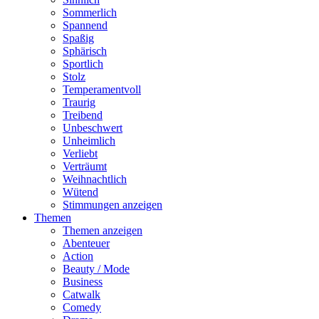
Sommerlich
Spannend
Spaßig
Sphärisch
Sportlich
Stolz
Temperamentvoll
Traurig
Treibend
Unbeschwert
Unheimlich
Verliebt
Verträumt
Weihnachtlich
Wütend
Stimmungen anzeigen
Themen
Themen anzeigen
Abenteuer
Action
Beauty / Mode
Business
Catwalk
Comedy