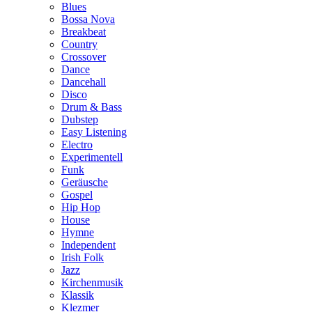
Blues
Bossa Nova
Breakbeat
Country
Crossover
Dance
Dancehall
Disco
Drum & Bass
Dubstep
Easy Listening
Electro
Experimentell
Funk
Geräusche
Gospel
Hip Hop
House
Hymne
Independent
Irish Folk
Jazz
Kirchenmusik
Klassik
Klezmer