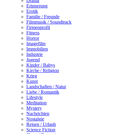
Drama
Erinnerung
Erotik
Familie / Freunde
Filmmusik / Soundtrack
Firmenprofil
Fitness
Horror
Imagefilm
Immobilien
Industrie
Jugend
Kinder / Babys
Kirche / Religion
Krieg
Kunst
Landschaften / Natur
Liebe / Romantik
Lifestyle
Meditation
Mystery
Nachrichten
Nostalgie
Reisen / Urlaub
Science Fiction