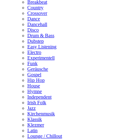
Breakbeat
Country
Crossover
Dance
Dancehall
Disco
Drum & Bass
Dubstep
Easy Listening
Electro
Experimentell
Funk
Geräusche
Gospel
Hip Hop
House
Hymne
Independent
Irish Folk
Jazz
Kirchenmusik
Klassik
Klezmer
Latin
Lounge / Chillout