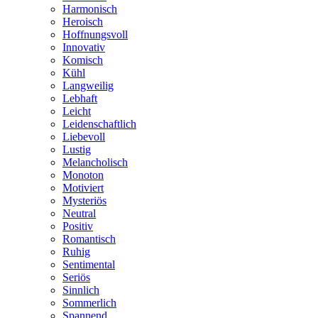
Harmonisch
Heroisch
Hoffnungsvoll
Innovativ
Komisch
Kühl
Langweilig
Lebhaft
Leicht
Leidenschaftlich
Liebevoll
Lustig
Melancholisch
Monoton
Motiviert
Mysteriös
Neutral
Positiv
Romantisch
Ruhig
Sentimental
Seriös
Sinnlich
Sommerlich
Spannend