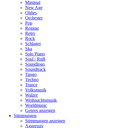
Minimal
New Age
Oldies
Orchester
Pop
Reggae
Retro
Rock
Schlager
Ska
Solo Piano
Soul / RnB
Soundlogo
Soundtrack
Tango
Techno
Trance
Volksmusik
Walzer
Weihnachtsmusik
Worldmusic
Genres anzeigen
Stimmungen
Stimmungen anzeigen
Aggressiv