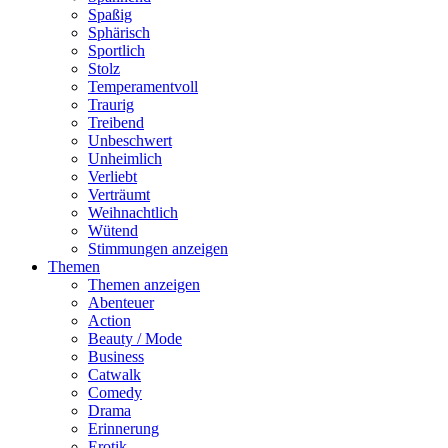
Spaßig
Sphärisch
Sportlich
Stolz
Temperamentvoll
Traurig
Treibend
Unbeschwert
Unheimlich
Verliebt
Verträumt
Weihnachtlich
Wütend
Stimmungen anzeigen
Themen
Themen anzeigen
Abenteuer
Action
Beauty / Mode
Business
Catwalk
Comedy
Drama
Erinnerung
Erotik