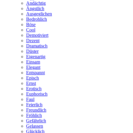
Andächtig
Ängstlich
Ausgeglichen
Bedrohlich
Böse
Cool
Demotiviert
Dezent
Dramatisch
Düster
Eigenartig
Einsam
Elegant
Entspannt
Episch
Ernst
Erotisch
Euphorisch
Faul
Feierlich
Freundlich
Fröhlich
Gefährlich
Gelassen
Glücklich