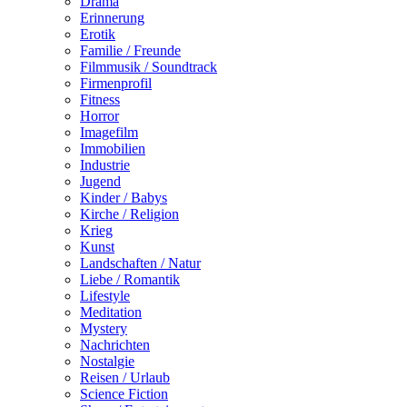
Drama
Erinnerung
Erotik
Familie / Freunde
Filmmusik / Soundtrack
Firmenprofil
Fitness
Horror
Imagefilm
Immobilien
Industrie
Jugend
Kinder / Babys
Kirche / Religion
Krieg
Kunst
Landschaften / Natur
Liebe / Romantik
Lifestyle
Meditation
Mystery
Nachrichten
Nostalgie
Reisen / Urlaub
Science Fiction