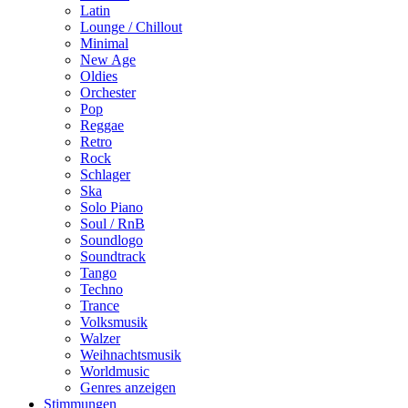
Latin
Lounge / Chillout
Minimal
New Age
Oldies
Orchester
Pop
Reggae
Retro
Rock
Schlager
Ska
Solo Piano
Soul / RnB
Soundlogo
Soundtrack
Tango
Techno
Trance
Volksmusik
Walzer
Weihnachtsmusik
Worldmusic
Genres anzeigen
Stimmungen