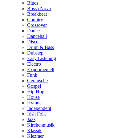
Blues
Bossa Nova
Breakbeat
Country
Crossover
Dance
Dancehall
Disco
Drum & Bass
Dubstep
Easy Listening
Electro
Experimentell
Funk
Geräusche
Gospel
Hip Hop
House
Hymne
Independent
Irish Folk
Jazz
Kirchenmusik
Klassik
Klezmer