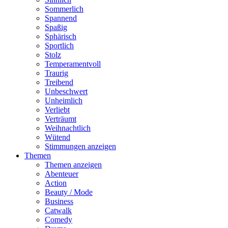
Sommerlich
Spannend
Spaßig
Sphärisch
Sportlich
Stolz
Temperamentvoll
Traurig
Treibend
Unbeschwert
Unheimlich
Verliebt
Verträumt
Weihnachtlich
Wütend
Stimmungen anzeigen
Themen
Themen anzeigen
Abenteuer
Action
Beauty / Mode
Business
Catwalk
Comedy