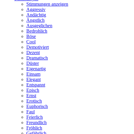
Stimmungen anzeigen
Aggressiv
Andächtig
Ängstlich
Ausgeglichen
Bedrohlich
Böse
Cool
Demotiviert
Dezent
Dramatisch
Düster
Eigenartig
Einsam
Elegant
Entspannt
Episch
Ernst
Erotisch
Euphorisch
Faul
Feierlich
Freundlich
Fröhlich
Gefährlich