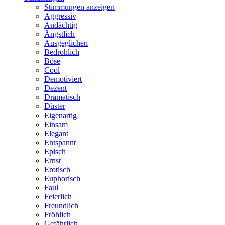
Stimmungen anzeigen
Aggressiv
Andächtig
Ängstlich
Ausgeglichen
Bedrohlich
Böse
Cool
Demotiviert
Dezent
Dramatisch
Düster
Eigenartig
Einsam
Elegant
Entspannt
Episch
Ernst
Erotisch
Euphorisch
Faul
Feierlich
Freundlich
Fröhlich
Gefährlich