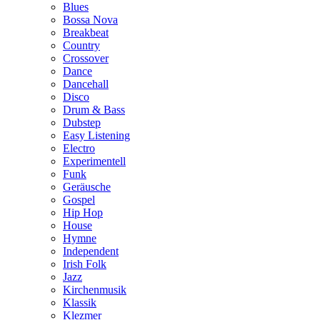
Blues
Bossa Nova
Breakbeat
Country
Crossover
Dance
Dancehall
Disco
Drum & Bass
Dubstep
Easy Listening
Electro
Experimentell
Funk
Geräusche
Gospel
Hip Hop
House
Hymne
Independent
Irish Folk
Jazz
Kirchenmusik
Klassik
Klezmer