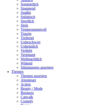
Sommerlich
Spannend
Spaßig
Sphärisch
Sportlich
Stolz
Temperamentvoll
Traurig
Treibend
Unbeschwert
Unheimlich
Verliebt
Verträumt
Weihnachtlich
Wütend
Stimmungen anzeigen
Themen
Themen anzeigen
Abenteuer
Action
Beauty / Mode
Business
Catwalk
Comedy