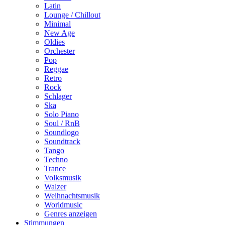
Latin
Lounge / Chillout
Minimal
New Age
Oldies
Orchester
Pop
Reggae
Retro
Rock
Schlager
Ska
Solo Piano
Soul / RnB
Soundlogo
Soundtrack
Tango
Techno
Trance
Volksmusik
Walzer
Weihnachtsmusik
Worldmusic
Genres anzeigen
Stimmungen