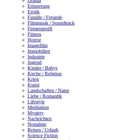
Drama
Erinnerung
Erotik
Familie / Freunde
Filmmusik / Soundtrack
Firmenprofil
Fitness
Horror
Imagefilm
Immobilien
Industrie
Jugend
Kinder / Babys
Kirche / Religion
Krieg
Kunst
Landschaften / Natur
Liebe / Romantik
Lifestyle
Meditation
Mystery
Nachrichten
Nostalgie
Reisen / Urlaub
Science Fiction