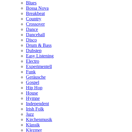
Blues
Bossa Nova
Breakbeat
Country
Crossover
Dance
Dancehall
Disco
Drum & Bass
Dubstep
Easy Listening
Electro
Experimentell
Funk
Geräusche
Gospel
Hip Hop
House
Hymne
Independent
Irish Folk
Jazz
Kirchenmusik
Klassik
Klezmer