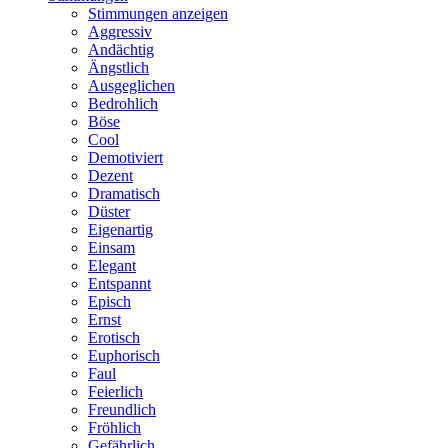
Stimmungen anzeigen
Aggressiv
Andächtig
Ängstlich
Ausgeglichen
Bedrohlich
Böse
Cool
Demotiviert
Dezent
Dramatisch
Düster
Eigenartig
Einsam
Elegant
Entspannt
Episch
Ernst
Erotisch
Euphorisch
Faul
Feierlich
Freundlich
Fröhlich
Gefährlich