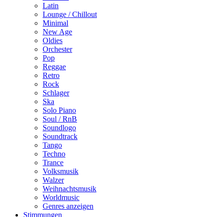
Latin
Lounge / Chillout
Minimal
New Age
Oldies
Orchester
Pop
Reggae
Retro
Rock
Schlager
Ska
Solo Piano
Soul / RnB
Soundlogo
Soundtrack
Tango
Techno
Trance
Volksmusik
Walzer
Weihnachtsmusik
Worldmusic
Genres anzeigen
Stimmungen