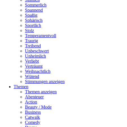
Sommerlich
Spannend
Spaßig
Sphärisch
Sportlich
Stolz
Temperamentvoll
Traurig
Treibend
Unbeschwert
Unheimlich
Verliebt
Verträumt
Weihnachtlich
Wütend
Stimmungen anzeigen
Themen
Themen anzeigen
Abenteuer
Action
Beauty / Mode
Business
Catwalk
Comedy