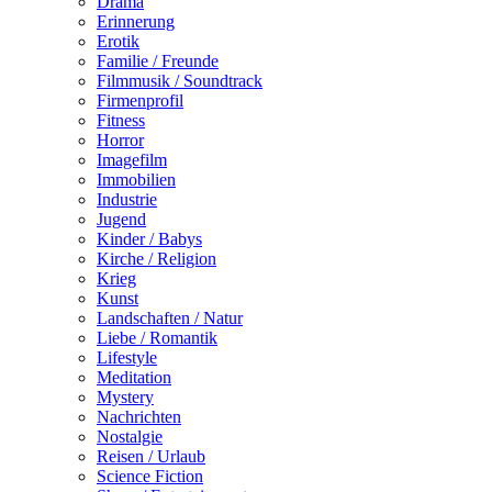
Drama
Erinnerung
Erotik
Familie / Freunde
Filmmusik / Soundtrack
Firmenprofil
Fitness
Horror
Imagefilm
Immobilien
Industrie
Jugend
Kinder / Babys
Kirche / Religion
Krieg
Kunst
Landschaften / Natur
Liebe / Romantik
Lifestyle
Meditation
Mystery
Nachrichten
Nostalgie
Reisen / Urlaub
Science Fiction