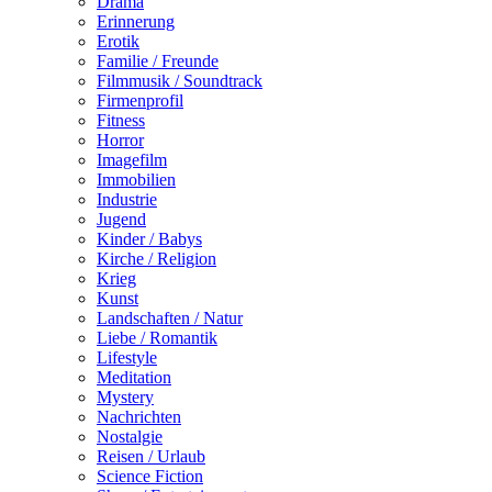
Drama
Erinnerung
Erotik
Familie / Freunde
Filmmusik / Soundtrack
Firmenprofil
Fitness
Horror
Imagefilm
Immobilien
Industrie
Jugend
Kinder / Babys
Kirche / Religion
Krieg
Kunst
Landschaften / Natur
Liebe / Romantik
Lifestyle
Meditation
Mystery
Nachrichten
Nostalgie
Reisen / Urlaub
Science Fiction