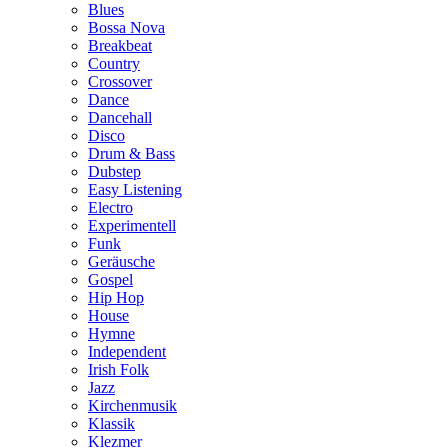
Blues
Bossa Nova
Breakbeat
Country
Crossover
Dance
Dancehall
Disco
Drum & Bass
Dubstep
Easy Listening
Electro
Experimentell
Funk
Geräusche
Gospel
Hip Hop
House
Hymne
Independent
Irish Folk
Jazz
Kirchenmusik
Klassik
Klezmer