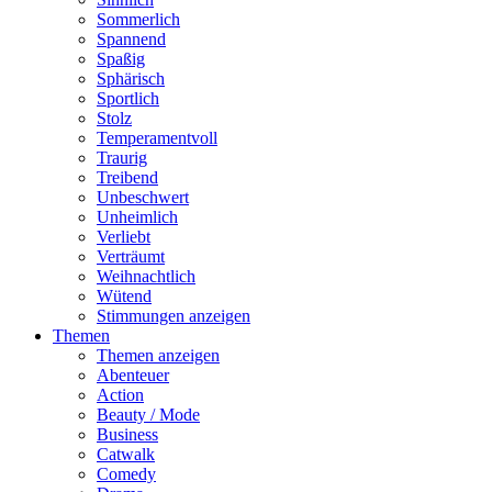
Sommerlich
Spannend
Spaßig
Sphärisch
Sportlich
Stolz
Temperamentvoll
Traurig
Treibend
Unbeschwert
Unheimlich
Verliebt
Verträumt
Weihnachtlich
Wütend
Stimmungen anzeigen
Themen
Themen anzeigen
Abenteuer
Action
Beauty / Mode
Business
Catwalk
Comedy