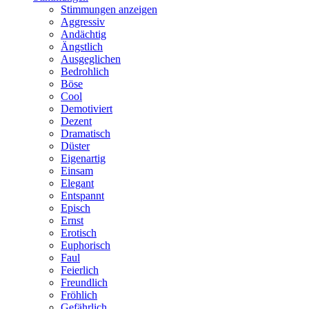
Stimmungen anzeigen
Aggressiv
Andächtig
Ängstlich
Ausgeglichen
Bedrohlich
Böse
Cool
Demotiviert
Dezent
Dramatisch
Düster
Eigenartig
Einsam
Elegant
Entspannt
Episch
Ernst
Erotisch
Euphorisch
Faul
Feierlich
Freundlich
Fröhlich
Gefährlich