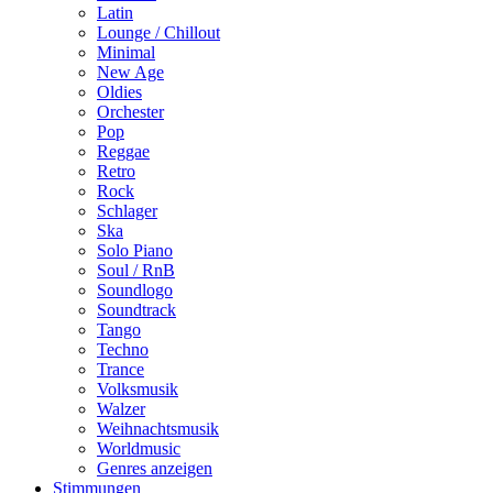
Latin
Lounge / Chillout
Minimal
New Age
Oldies
Orchester
Pop
Reggae
Retro
Rock
Schlager
Ska
Solo Piano
Soul / RnB
Soundlogo
Soundtrack
Tango
Techno
Trance
Volksmusik
Walzer
Weihnachtsmusik
Worldmusic
Genres anzeigen
Stimmungen