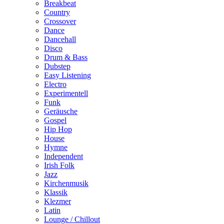
Breakbeat
Country
Crossover
Dance
Dancehall
Disco
Drum & Bass
Dubstep
Easy Listening
Electro
Experimentell
Funk
Geräusche
Gospel
Hip Hop
House
Hymne
Independent
Irish Folk
Jazz
Kirchenmusik
Klassik
Klezmer
Latin
Lounge / Chillout