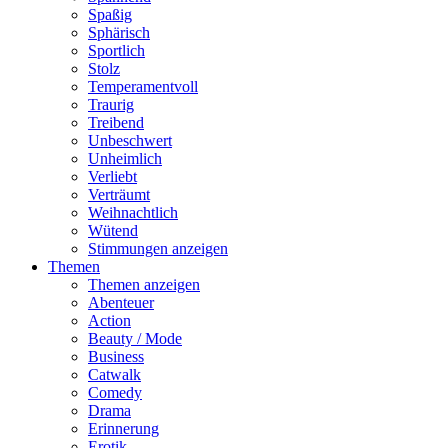
Spaßig
Sphärisch
Sportlich
Stolz
Temperamentvoll
Traurig
Treibend
Unbeschwert
Unheimlich
Verliebt
Verträumt
Weihnachtlich
Wütend
Stimmungen anzeigen
Themen
Themen anzeigen
Abenteuer
Action
Beauty / Mode
Business
Catwalk
Comedy
Drama
Erinnerung
Erotik