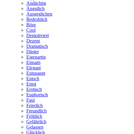
Andächtig
Ängstlich
Ausgeglichen
Bedrohlich
Böse
Cool
Demotiviert
Dezent
Dramatisch
Düster
Eigenartig
Einsam
Elegant
Entspannt
Episch
Ernst
Erotisch
Euphorisch
Faul
Feierlich
Freundlich
Fröhlich
Gefährlich
Gelassen
Glücklich