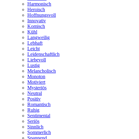
Harmonisch
Heroisch
Hoffnungsvoll
Innovativ
Komisch
Kühl
Langweilig
Lebhaft
Leicht
Leidenschaftlich
Liebevoll
Lustig
Melancholisch
Monoton
Motiviert
Mysteriös
Neutral
Positiv
Romantisch
Ruhig
Sentimental
Seriös
Sinnlich
Sommerlich
Spannend