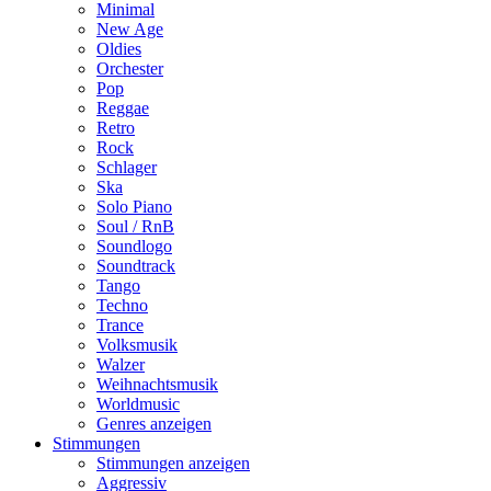
Minimal
New Age
Oldies
Orchester
Pop
Reggae
Retro
Rock
Schlager
Ska
Solo Piano
Soul / RnB
Soundlogo
Soundtrack
Tango
Techno
Trance
Volksmusik
Walzer
Weihnachtsmusik
Worldmusic
Genres anzeigen
Stimmungen
Stimmungen anzeigen
Aggressiv