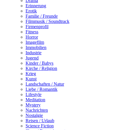
Drama
Erinnerung
Erotik
Familie / Freunde
Filmmusik / Soundtrack
Firmenprofil
Fitness
Horror
Imagefilm
Immobilien
Industrie
Jugend
Kinder / Babys
Kirche / Religion
Krieg
Kunst
Landschaften / Natur
Liebe / Romantik
Lifestyle
Meditation
Mystery
Nachrichten
Nostalgie
Reisen / Urlaub
Science Fiction