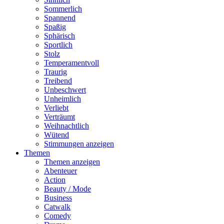
Sommerlich
Spannend
Spaßig
Sphärisch
Sportlich
Stolz
Temperamentvoll
Traurig
Treibend
Unbeschwert
Unheimlich
Verliebt
Verträumt
Weihnachtlich
Wütend
Stimmungen anzeigen
Themen
Themen anzeigen
Abenteuer
Action
Beauty / Mode
Business
Catwalk
Comedy