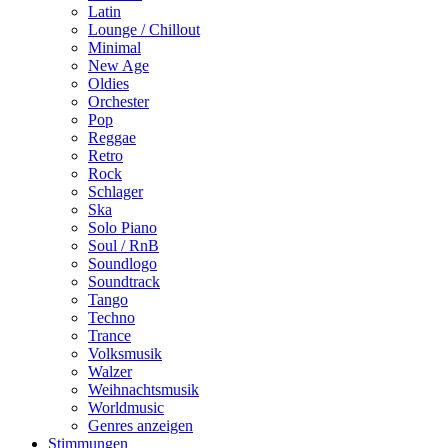
Latin
Lounge / Chillout
Minimal
New Age
Oldies
Orchester
Pop
Reggae
Retro
Rock
Schlager
Ska
Solo Piano
Soul / RnB
Soundlogo
Soundtrack
Tango
Techno
Trance
Volksmusik
Walzer
Weihnachtsmusik
Worldmusic
Genres anzeigen
Stimmungen