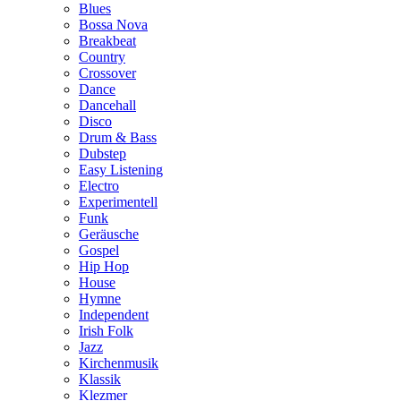
Blues
Bossa Nova
Breakbeat
Country
Crossover
Dance
Dancehall
Disco
Drum & Bass
Dubstep
Easy Listening
Electro
Experimentell
Funk
Geräusche
Gospel
Hip Hop
House
Hymne
Independent
Irish Folk
Jazz
Kirchenmusik
Klassik
Klezmer