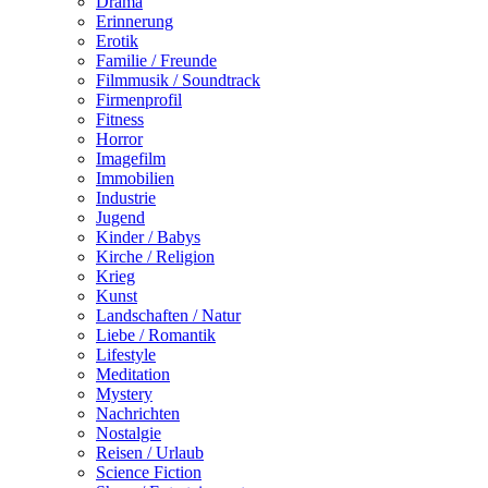
Drama
Erinnerung
Erotik
Familie / Freunde
Filmmusik / Soundtrack
Firmenprofil
Fitness
Horror
Imagefilm
Immobilien
Industrie
Jugend
Kinder / Babys
Kirche / Religion
Krieg
Kunst
Landschaften / Natur
Liebe / Romantik
Lifestyle
Meditation
Mystery
Nachrichten
Nostalgie
Reisen / Urlaub
Science Fiction