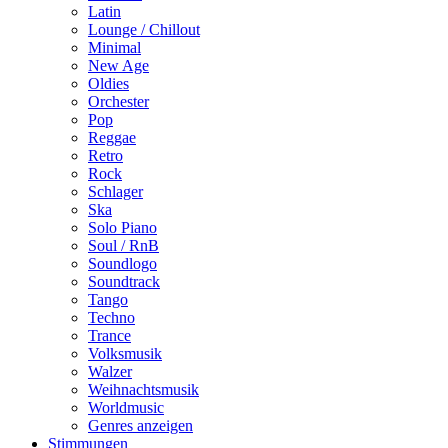
Latin
Lounge / Chillout
Minimal
New Age
Oldies
Orchester
Pop
Reggae
Retro
Rock
Schlager
Ska
Solo Piano
Soul / RnB
Soundlogo
Soundtrack
Tango
Techno
Trance
Volksmusik
Walzer
Weihnachtsmusik
Worldmusic
Genres anzeigen
Stimmungen