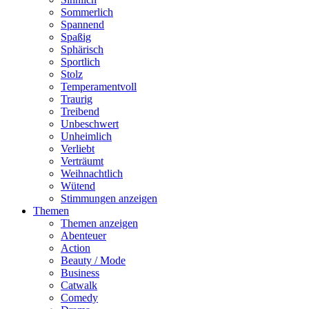
Sommerlich
Spannend
Spaßig
Sphärisch
Sportlich
Stolz
Temperamentvoll
Traurig
Treibend
Unbeschwert
Unheimlich
Verliebt
Verträumt
Weihnachtlich
Wütend
Stimmungen anzeigen
Themen
Themen anzeigen
Abenteuer
Action
Beauty / Mode
Business
Catwalk
Comedy