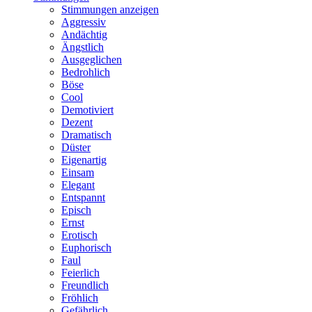
Stimmungen anzeigen
Aggressiv
Andächtig
Ängstlich
Ausgeglichen
Bedrohlich
Böse
Cool
Demotiviert
Dezent
Dramatisch
Düster
Eigenartig
Einsam
Elegant
Entspannt
Episch
Ernst
Erotisch
Euphorisch
Faul
Feierlich
Freundlich
Fröhlich
Gefährlich