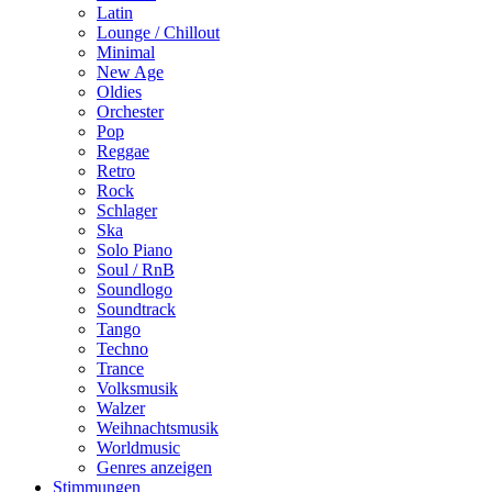
Latin
Lounge / Chillout
Minimal
New Age
Oldies
Orchester
Pop
Reggae
Retro
Rock
Schlager
Ska
Solo Piano
Soul / RnB
Soundlogo
Soundtrack
Tango
Techno
Trance
Volksmusik
Walzer
Weihnachtsmusik
Worldmusic
Genres anzeigen
Stimmungen