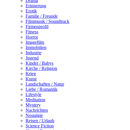
Drama
Erinnerung
Erotik
Familie / Freunde
Filmmusik / Soundtrack
Firmenprofil
Fitness
Horror
Imagefilm
Immobilien
Industrie
Jugend
Kinder / Babys
Kirche / Religion
Krieg
Kunst
Landschaften / Natur
Liebe / Romantik
Lifestyle
Meditation
Mystery
Nachrichten
Nostalgie
Reisen / Urlaub
Science Fiction