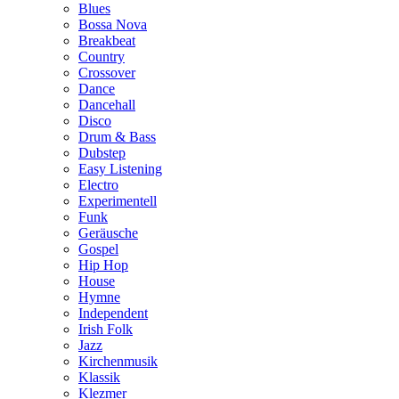
Blues
Bossa Nova
Breakbeat
Country
Crossover
Dance
Dancehall
Disco
Drum & Bass
Dubstep
Easy Listening
Electro
Experimentell
Funk
Geräusche
Gospel
Hip Hop
House
Hymne
Independent
Irish Folk
Jazz
Kirchenmusik
Klassik
Klezmer