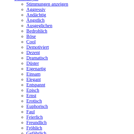
Stimmungen anzeigen
Aggressiv
Andächtig
Ängstlich
Ausgeglichen
Bedrohlich
Böse
Cool
Demotiviert
Dezent
Dramatisch
Düster
Eigenartig
Einsam
Elegant
Entspannt
Episch
Ernst
Erotisch
Euphorisch
Faul
Feierlich
Freundlich
Fröhlich
Gefährlich