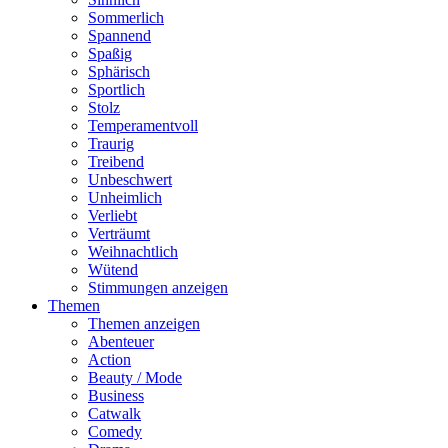
Sommerlich
Spannend
Spaßig
Sphärisch
Sportlich
Stolz
Temperamentvoll
Traurig
Treibend
Unbeschwert
Unheimlich
Verliebt
Verträumt
Weihnachtlich
Wütend
Stimmungen anzeigen
Themen
Themen anzeigen
Abenteuer
Action
Beauty / Mode
Business
Catwalk
Comedy