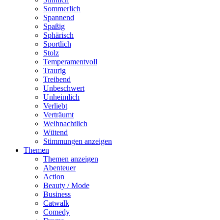
Sommerlich
Spannend
Spaßig
Sphärisch
Sportlich
Stolz
Temperamentvoll
Traurig
Treibend
Unbeschwert
Unheimlich
Verliebt
Verträumt
Weihnachtlich
Wütend
Stimmungen anzeigen
Themen
Themen anzeigen
Abenteuer
Action
Beauty / Mode
Business
Catwalk
Comedy