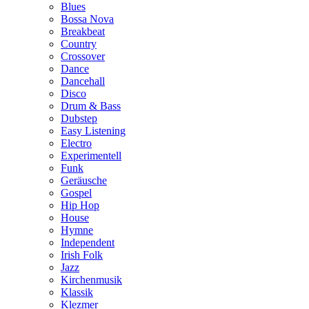
Blues
Bossa Nova
Breakbeat
Country
Crossover
Dance
Dancehall
Disco
Drum & Bass
Dubstep
Easy Listening
Electro
Experimentell
Funk
Geräusche
Gospel
Hip Hop
House
Hymne
Independent
Irish Folk
Jazz
Kirchenmusik
Klassik
Klezmer