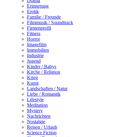
Drama
Erinnerung
Erotik
Familie / Freunde
Filmmusik / Soundtrack
Firmenprofil
Fitness
Horror
Imagefilm
Immobilien
Industrie
Jugend
Kinder / Babys
Kirche / Religion
Krieg
Kunst
Landschaften / Natur
Liebe / Romantik
Lifestyle
Meditation
Mystery
Nachrichten
Nostalgie
Reisen / Urlaub
Science Fiction