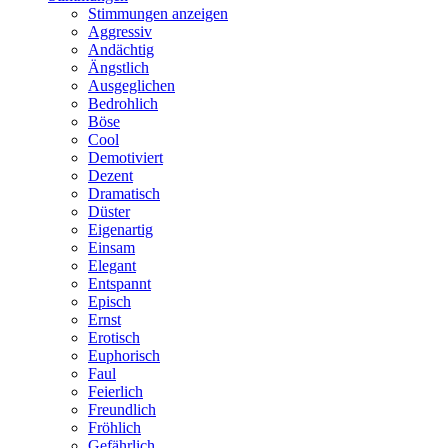
Stimmungen anzeigen
Aggressiv
Andächtig
Ängstlich
Ausgeglichen
Bedrohlich
Böse
Cool
Demotiviert
Dezent
Dramatisch
Düster
Eigenartig
Einsam
Elegant
Entspannt
Episch
Ernst
Erotisch
Euphorisch
Faul
Feierlich
Freundlich
Fröhlich
Gefährlich