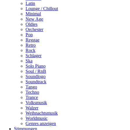
Latin
Lounge / Chillout
Minimal
New Age
Oldies
Orchester
Pop
Reggae
Retro
Rock
Schlager
Ska
Solo Piano
Soul / RnB
Soundlogo
Soundtrack
Tango
Techno
Trance
Volksmusik
Walzer
Weihnachtsmusik
Worldmusic
Genres anzeigen
Stimmungen