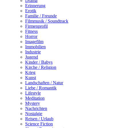
Drama
Erinnerung
Erotik
Familie / Freunde
Filmmusik / Soundtrack
Firmenprofil
Fitness
Horror
Imagefilm
Immobilien
Industrie
Jugend
Kinder / Babys
Kirche / Religion
Krieg
Kunst
Landschaften / Natur
Liebe / Romantik
Lifestyle
Meditation
Mystery
Nachrichten
Nostalgie
Reisen / Urlaub
Science Fiction