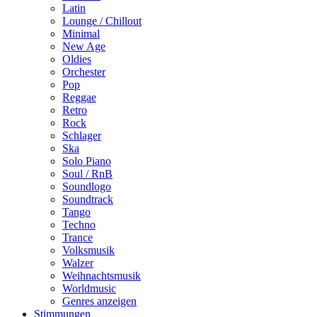
Latin
Lounge / Chillout
Minimal
New Age
Oldies
Orchester
Pop
Reggae
Retro
Rock
Schlager
Ska
Solo Piano
Soul / RnB
Soundlogo
Soundtrack
Tango
Techno
Trance
Volksmusik
Walzer
Weihnachtsmusik
Worldmusic
Genres anzeigen
Stimmungen