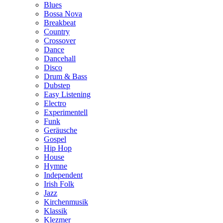
Blues
Bossa Nova
Breakbeat
Country
Crossover
Dance
Dancehall
Disco
Drum & Bass
Dubstep
Easy Listening
Electro
Experimentell
Funk
Geräusche
Gospel
Hip Hop
House
Hymne
Independent
Irish Folk
Jazz
Kirchenmusik
Klassik
Klezmer