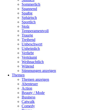
Sommerlich
Spannend
Spaßig
Sphärisch
Sportlich
Stolz
Temperamentvoll
Traurig
Treibend
Unbeschwert
Unheimlich
Verliebt
Verträumt
Weihnachtlich
Wütend
Stimmungen anzeigen
Themen
Themen anzeigen
Abenteuer
Action
Beauty / Mode
Business
Catwalk
Comedy