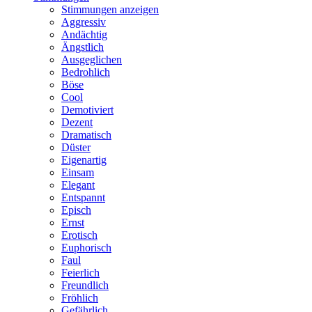
Stimmungen anzeigen
Aggressiv
Andächtig
Ängstlich
Ausgeglichen
Bedrohlich
Böse
Cool
Demotiviert
Dezent
Dramatisch
Düster
Eigenartig
Einsam
Elegant
Entspannt
Episch
Ernst
Erotisch
Euphorisch
Faul
Feierlich
Freundlich
Fröhlich
Gefährlich