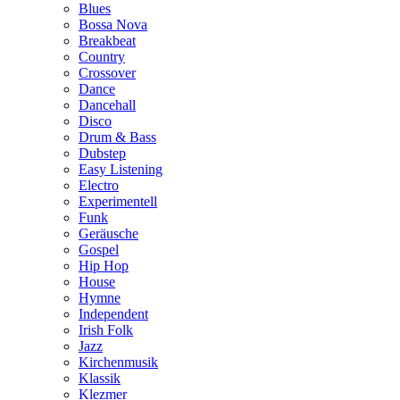
Blues
Bossa Nova
Breakbeat
Country
Crossover
Dance
Dancehall
Disco
Drum & Bass
Dubstep
Easy Listening
Electro
Experimentell
Funk
Geräusche
Gospel
Hip Hop
House
Hymne
Independent
Irish Folk
Jazz
Kirchenmusik
Klassik
Klezmer