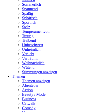
Sommerlich
Spannend
Spaßig
Sphärisch
Sportlich
Stolz
Temperamentvoll
Traurig
Treibend
Unbeschwert
Unheimlich
Verliebt
Verträumt
Weihnachtlich
Wütend
Stimmungen anzeigen
Themen
Themen anzeigen
Abenteuer
Action
Beauty / Mode
Business
Catwalk
Comedy