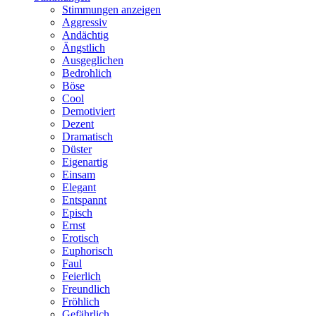
Stimmungen anzeigen
Aggressiv
Andächtig
Ängstlich
Ausgeglichen
Bedrohlich
Böse
Cool
Demotiviert
Dezent
Dramatisch
Düster
Eigenartig
Einsam
Elegant
Entspannt
Episch
Ernst
Erotisch
Euphorisch
Faul
Feierlich
Freundlich
Fröhlich
Gefährlich