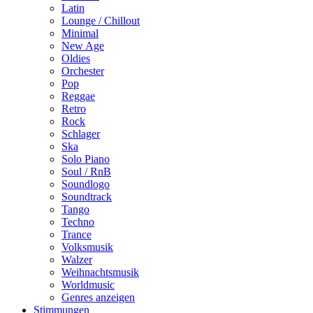
Latin
Lounge / Chillout
Minimal
New Age
Oldies
Orchester
Pop
Reggae
Retro
Rock
Schlager
Ska
Solo Piano
Soul / RnB
Soundlogo
Soundtrack
Tango
Techno
Trance
Volksmusik
Walzer
Weihnachtsmusik
Worldmusic
Genres anzeigen
Stimmungen