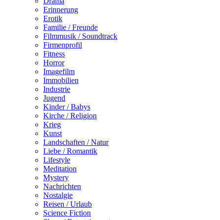
Drama
Erinnerung
Erotik
Familie / Freunde
Filmmusik / Soundtrack
Firmenprofil
Fitness
Horror
Imagefilm
Immobilien
Industrie
Jugend
Kinder / Babys
Kirche / Religion
Krieg
Kunst
Landschaften / Natur
Liebe / Romantik
Lifestyle
Meditation
Mystery
Nachrichten
Nostalgie
Reisen / Urlaub
Science Fiction