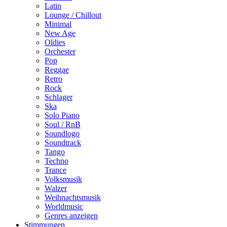
Latin
Lounge / Chillout
Minimal
New Age
Oldies
Orchester
Pop
Reggae
Retro
Rock
Schlager
Ska
Solo Piano
Soul / RnB
Soundlogo
Soundtrack
Tango
Techno
Trance
Volksmusik
Walzer
Weihnachtsmusik
Worldmusic
Genres anzeigen
Stimmungen