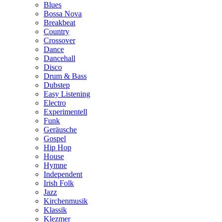
Blues
Bossa Nova
Breakbeat
Country
Crossover
Dance
Dancehall
Disco
Drum & Bass
Dubstep
Easy Listening
Electro
Experimentell
Funk
Geräusche
Gospel
Hip Hop
House
Hymne
Independent
Irish Folk
Jazz
Kirchenmusik
Klassik
Klezmer