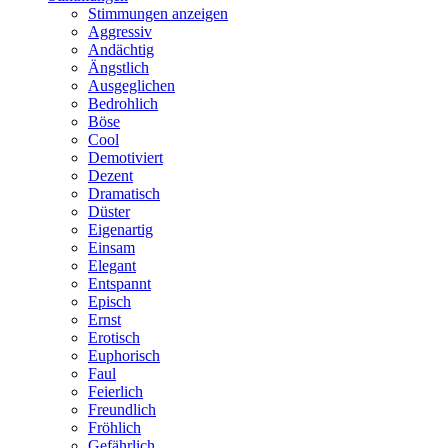
Stimmungen anzeigen
Aggressiv
Andächtig
Ängstlich
Ausgeglichen
Bedrohlich
Böse
Cool
Demotiviert
Dezent
Dramatisch
Düster
Eigenartig
Einsam
Elegant
Entspannt
Episch
Ernst
Erotisch
Euphorisch
Faul
Feierlich
Freundlich
Fröhlich
Gefährlich