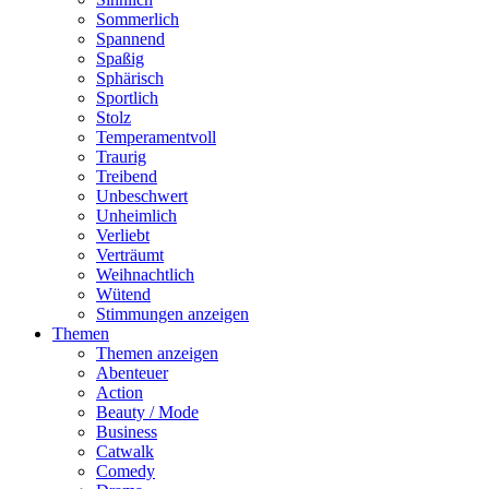
Sommerlich
Spannend
Spaßig
Sphärisch
Sportlich
Stolz
Temperamentvoll
Traurig
Treibend
Unbeschwert
Unheimlich
Verliebt
Verträumt
Weihnachtlich
Wütend
Stimmungen anzeigen
Themen
Themen anzeigen
Abenteuer
Action
Beauty / Mode
Business
Catwalk
Comedy