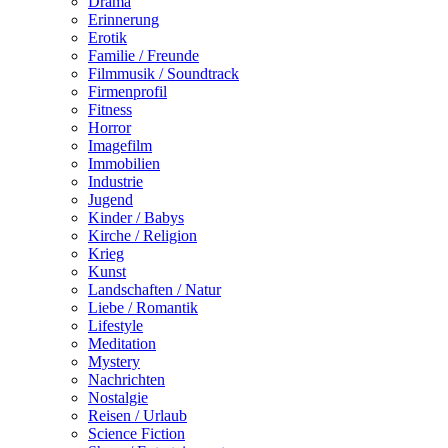
Drama
Erinnerung
Erotik
Familie / Freunde
Filmmusik / Soundtrack
Firmenprofil
Fitness
Horror
Imagefilm
Immobilien
Industrie
Jugend
Kinder / Babys
Kirche / Religion
Krieg
Kunst
Landschaften / Natur
Liebe / Romantik
Lifestyle
Meditation
Mystery
Nachrichten
Nostalgie
Reisen / Urlaub
Science Fiction