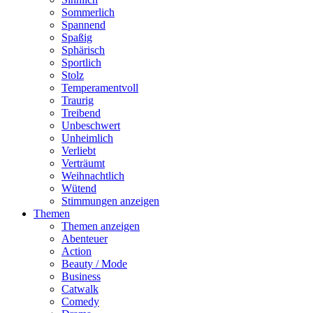
Sommerlich
Spannend
Spaßig
Sphärisch
Sportlich
Stolz
Temperamentvoll
Traurig
Treibend
Unbeschwert
Unheimlich
Verliebt
Verträumt
Weihnachtlich
Wütend
Stimmungen anzeigen
Themen
Themen anzeigen
Abenteuer
Action
Beauty / Mode
Business
Catwalk
Comedy