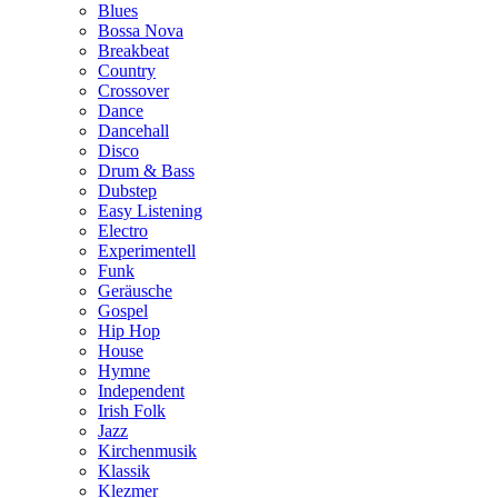
Blues
Bossa Nova
Breakbeat
Country
Crossover
Dance
Dancehall
Disco
Drum & Bass
Dubstep
Easy Listening
Electro
Experimentell
Funk
Geräusche
Gospel
Hip Hop
House
Hymne
Independent
Irish Folk
Jazz
Kirchenmusik
Klassik
Klezmer