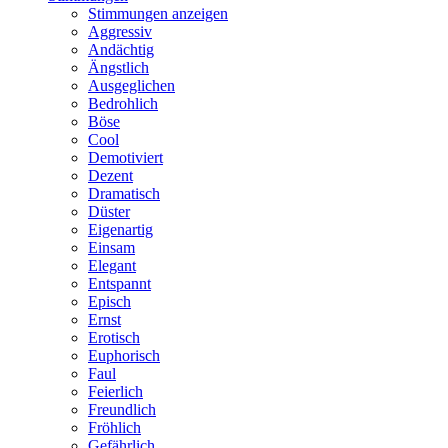
Stimmungen anzeigen
Aggressiv
Andächtig
Ängstlich
Ausgeglichen
Bedrohlich
Böse
Cool
Demotiviert
Dezent
Dramatisch
Düster
Eigenartig
Einsam
Elegant
Entspannt
Episch
Ernst
Erotisch
Euphorisch
Faul
Feierlich
Freundlich
Fröhlich
Gefährlich