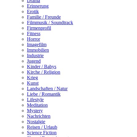
Drama
Erinnerung
Erotik
Familie / Freunde
Filmmusik / Soundtrack
Firmenprofil
Fitness
Horror
Imagefilm
Immobilien
Industrie
Jugend
Kinder / Babys
Kirche / Religion
Krieg
Kunst
Landschaften / Natur
Liebe / Romantik
Lifestyle
Meditation
Mystery
Nachrichten
Nostalgie
Reisen / Urlaub
Science Fiction