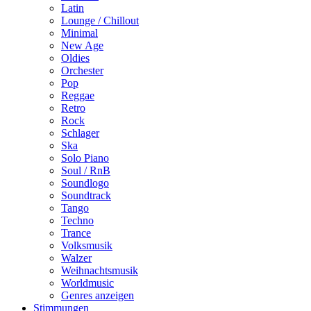
Latin
Lounge / Chillout
Minimal
New Age
Oldies
Orchester
Pop
Reggae
Retro
Rock
Schlager
Ska
Solo Piano
Soul / RnB
Soundlogo
Soundtrack
Tango
Techno
Trance
Volksmusik
Walzer
Weihnachtsmusik
Worldmusic
Genres anzeigen
Stimmungen