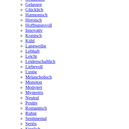
Gelassen
Glücklich
Harmonisch
Heroisch
Hoffnungsvoll
Innovativ
Komisch
Kühl
Langweilig
Lebhaft
Leicht
Leidenschaftlich
Liebevoll
Lustig
Melancholisch
Monoton
Motiviert
Mysteriös
Neutral
Positiv
Romantisch
Ruhig
Sentimental
Seriös
Sinnlich