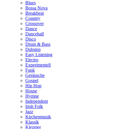
Blues
Bossa Nova
Breakbeat
Country
Crossover
Dance
Dancehall
Disco
Drum & Bass
Dubstep
Easy Listening
Electro
Experimentell
Funk
Geräusche
Gospel
Hip Hop
House
Hymne
Independent
Irish Folk
Jazz
Kirchenmusik
Klassik
Klezmer