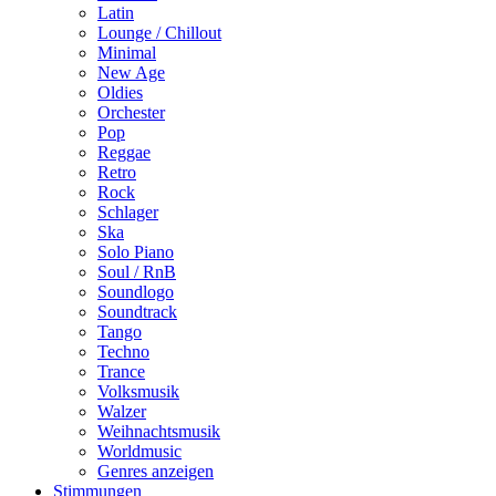
Latin
Lounge / Chillout
Minimal
New Age
Oldies
Orchester
Pop
Reggae
Retro
Rock
Schlager
Ska
Solo Piano
Soul / RnB
Soundlogo
Soundtrack
Tango
Techno
Trance
Volksmusik
Walzer
Weihnachtsmusik
Worldmusic
Genres anzeigen
Stimmungen