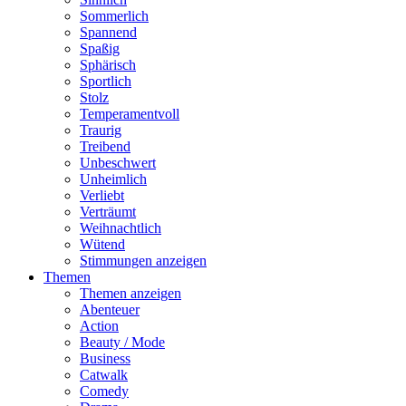
Sommerlich
Spannend
Spaßig
Sphärisch
Sportlich
Stolz
Temperamentvoll
Traurig
Treibend
Unbeschwert
Unheimlich
Verliebt
Verträumt
Weihnachtlich
Wütend
Stimmungen anzeigen
Themen
Themen anzeigen
Abenteuer
Action
Beauty / Mode
Business
Catwalk
Comedy