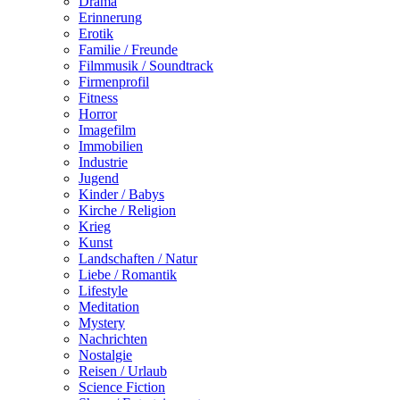
Drama
Erinnerung
Erotik
Familie / Freunde
Filmmusik / Soundtrack
Firmenprofil
Fitness
Horror
Imagefilm
Immobilien
Industrie
Jugend
Kinder / Babys
Kirche / Religion
Krieg
Kunst
Landschaften / Natur
Liebe / Romantik
Lifestyle
Meditation
Mystery
Nachrichten
Nostalgie
Reisen / Urlaub
Science Fiction