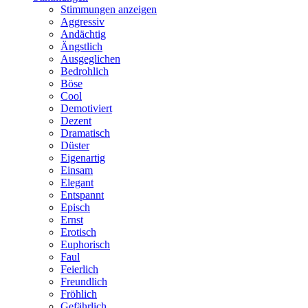
Stimmungen anzeigen
Aggressiv
Andächtig
Ängstlich
Ausgeglichen
Bedrohlich
Böse
Cool
Demotiviert
Dezent
Dramatisch
Düster
Eigenartig
Einsam
Elegant
Entspannt
Episch
Ernst
Erotisch
Euphorisch
Faul
Feierlich
Freundlich
Fröhlich
Gefährlich