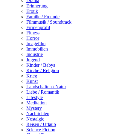
Drama
Erinnerung
Erotik
Familie / Freunde
Filmmusik / Soundtrack
Firmenprofil
Fitness
Horror
Imagefilm
Immobilien
Industrie
Jugend
Kinder / Babys
Kirche / Religion
Krieg
Kunst
Landschaften / Natur
Liebe / Romantik
Lifestyle
Meditation
Mystery
Nachrichten
Nostalgie
Reisen / Urlaub
Science Fiction