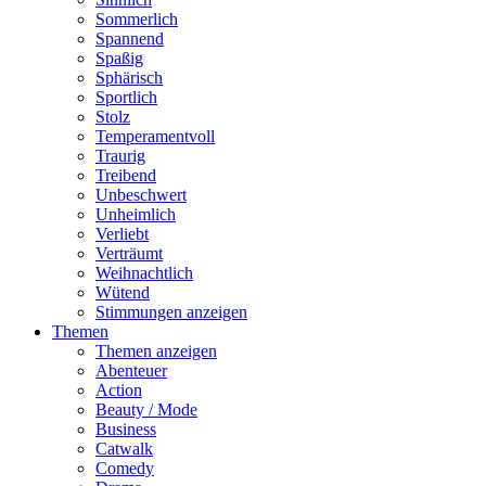
Sommerlich
Spannend
Spaßig
Sphärisch
Sportlich
Stolz
Temperamentvoll
Traurig
Treibend
Unbeschwert
Unheimlich
Verliebt
Verträumt
Weihnachtlich
Wütend
Stimmungen anzeigen
Themen
Themen anzeigen
Abenteuer
Action
Beauty / Mode
Business
Catwalk
Comedy