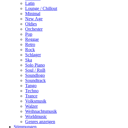
Latin
Lounge / Chillout
Minimal
New Age
Oldies
Orchester
Pop
Reggae
Retro
Rock
Schlager
Ska
Solo Piano
Soul / RnB
Soundlogo
Soundtrack
Tango
Techno
Trance
Volksmusik
Walzer
Weihnachtsmusik
Worldmusic
Genres anzeigen
Stimmungen