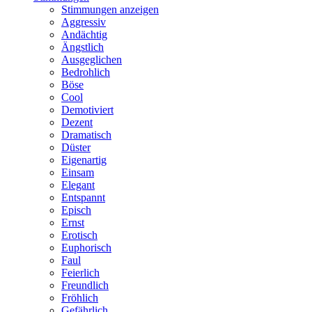
Stimmungen anzeigen
Aggressiv
Andächtig
Ängstlich
Ausgeglichen
Bedrohlich
Böse
Cool
Demotiviert
Dezent
Dramatisch
Düster
Eigenartig
Einsam
Elegant
Entspannt
Episch
Ernst
Erotisch
Euphorisch
Faul
Feierlich
Freundlich
Fröhlich
Gefährlich