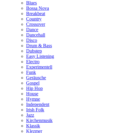
Blues
Bossa Nova
Breakbeat
Country
Crossover
Dance
Dancehall
Disco
Drum & Bass
Dubstep
Easy Listening
Electro
Experimentell
Funk
Geräusche
Gospel
Hip Hop
House
Hymne
Independent
Irish Folk
Jazz
Kirchenmusik
Klassik
Klezmer