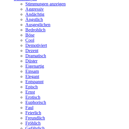
Stimmungen anzeigen
Aggressiv
Andächtig
Ängstlich
Ausgeglichen
Bedrohlich
Böse
Cool
Demotiviert
Dezent
Dramatisch
Düster
Eigenartig
Einsam
Elegant
Entspannt
Episch
Ernst
Erotisch
Euphorisch
Faul
Feierlich
Freundlich
Fröhlich
Gefährlich