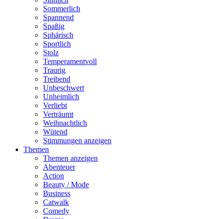
Sommerlich
Spannend
Spaßig
Sphärisch
Sportlich
Stolz
Temperamentvoll
Traurig
Treibend
Unbeschwert
Unheimlich
Verliebt
Verträumt
Weihnachtlich
Wütend
Stimmungen anzeigen
Themen
Themen anzeigen
Abenteuer
Action
Beauty / Mode
Business
Catwalk
Comedy