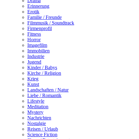
Drama
Erinnerung
Erotik
Familie / Freunde
Filmmusik / Soundtrack
Firmenprofil
Fitness
Horror
Imagefilm
Immobilien
Industrie
Jugend
Kinder / Babys
Kirche / Religion
Krieg
Kunst
Landschaften / Natur
Liebe / Romantik
Lifestyle
Meditation
Mystery
Nachrichten
Nostalgie
Reisen / Urlaub
Science Fiction