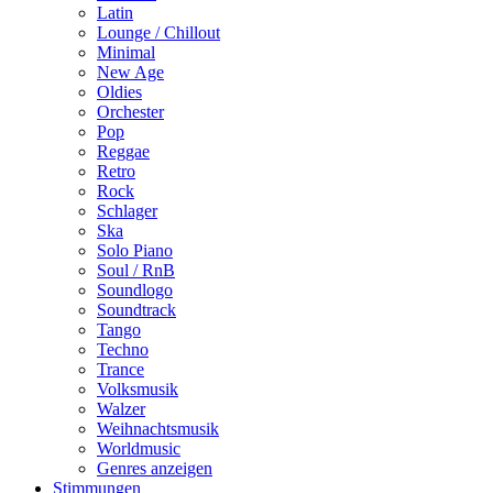
Latin
Lounge / Chillout
Minimal
New Age
Oldies
Orchester
Pop
Reggae
Retro
Rock
Schlager
Ska
Solo Piano
Soul / RnB
Soundlogo
Soundtrack
Tango
Techno
Trance
Volksmusik
Walzer
Weihnachtsmusik
Worldmusic
Genres anzeigen
Stimmungen