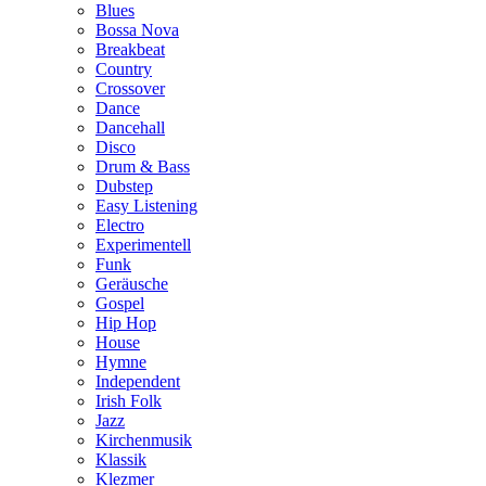
Blues
Bossa Nova
Breakbeat
Country
Crossover
Dance
Dancehall
Disco
Drum & Bass
Dubstep
Easy Listening
Electro
Experimentell
Funk
Geräusche
Gospel
Hip Hop
House
Hymne
Independent
Irish Folk
Jazz
Kirchenmusik
Klassik
Klezmer