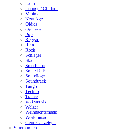
Latin
Lounge / Chillout
Minimal
New Age
Oldies
Orchester
Pop
Reggae
Retro
Rock
Schlager
Ska
Solo Piano
Soul / RnB
Soundlogo
Soundtrack
Tango
Techno
Trance
Volksmusik
Walzer
Weihnachtsmusik
Worldmusic
Genres anzeigen
Stimmungen