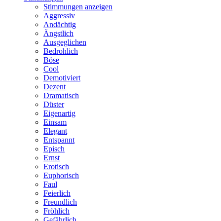
Stimmungen anzeigen
Aggressiv
Andächtig
Ängstlich
Ausgeglichen
Bedrohlich
Böse
Cool
Demotiviert
Dezent
Dramatisch
Düster
Eigenartig
Einsam
Elegant
Entspannt
Episch
Ernst
Erotisch
Euphorisch
Faul
Feierlich
Freundlich
Fröhlich
Gefährlich