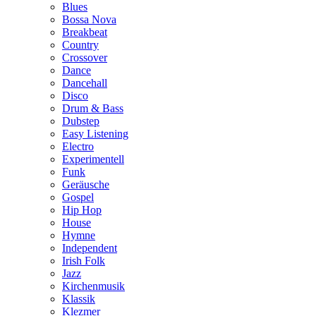
Blues
Bossa Nova
Breakbeat
Country
Crossover
Dance
Dancehall
Disco
Drum & Bass
Dubstep
Easy Listening
Electro
Experimentell
Funk
Geräusche
Gospel
Hip Hop
House
Hymne
Independent
Irish Folk
Jazz
Kirchenmusik
Klassik
Klezmer