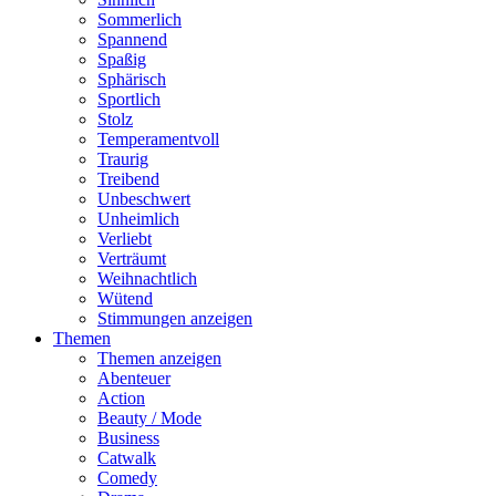
Sommerlich
Spannend
Spaßig
Sphärisch
Sportlich
Stolz
Temperamentvoll
Traurig
Treibend
Unbeschwert
Unheimlich
Verliebt
Verträumt
Weihnachtlich
Wütend
Stimmungen anzeigen
Themen
Themen anzeigen
Abenteuer
Action
Beauty / Mode
Business
Catwalk
Comedy