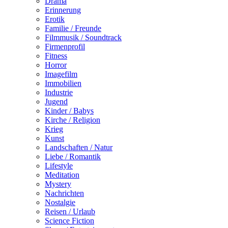
Drama
Erinnerung
Erotik
Familie / Freunde
Filmmusik / Soundtrack
Firmenprofil
Fitness
Horror
Imagefilm
Immobilien
Industrie
Jugend
Kinder / Babys
Kirche / Religion
Krieg
Kunst
Landschaften / Natur
Liebe / Romantik
Lifestyle
Meditation
Mystery
Nachrichten
Nostalgie
Reisen / Urlaub
Science Fiction