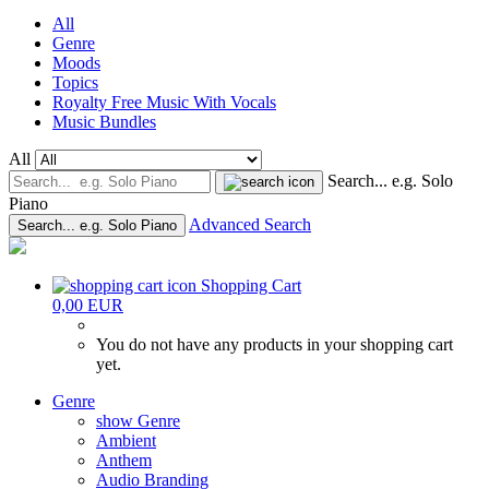
All
Genre
Moods
Topics
Royalty Free Music With Vocals
Music Bundles
All
Search... e.g. Solo
Piano
Advanced Search
Search... e.g. Solo Piano
Shopping Cart
0,00 EUR
You do not have any products in your shopping cart
yet.
Genre
show Genre
Ambient
Anthem
Audio Branding