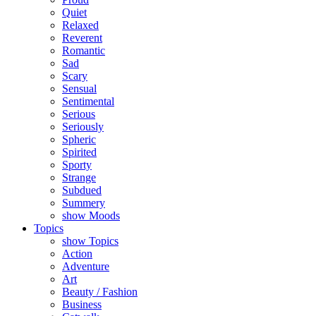
Quiet
Relaxed
Reverent
Romantic
Sad
Scary
Sensual
Sentimental
Serious
Seriously
Spheric
Spirited
Sporty
Strange
Subdued
Summery
show Moods
Topics
show Topics
Action
Adventure
Art
Beauty / Fashion
Business