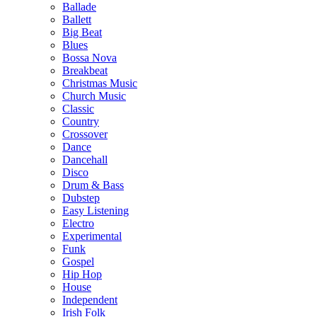
Ballade
Ballett
Big Beat
Blues
Bossa Nova
Breakbeat
Christmas Music
Church Music
Classic
Country
Crossover
Dance
Dancehall
Disco
Drum & Bass
Dubstep
Easy Listening
Electro
Experimental
Funk
Gospel
Hip Hop
House
Independent
Irish Folk