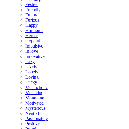
Festive
Friendly
Funny
Furious
Happy
Harmonic
Heroic
Hopeful
Impulsive
In love
Innovative
Lazy
Lively
Lonely
Loving
Lucky
Melancholic
Menacing
Monotonous
Motivated
Mysterious
Neutral
Passionately
Positive
Proud