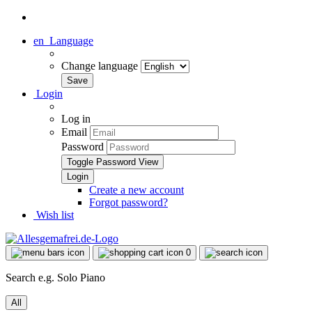
en
Language
Change language
Login
Log in
Email
Password
Toggle Password View
Create a new account
Forgot password?
Wish list
0
Search e.g. Solo Piano
All