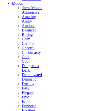
Moods
show Moods
Aggressive
Amusing
Angry
Anxious
Balanced
Boring
Calm
Carefree
Cheerful
Christmassy
Cold
Cool
Dangerous
Dark
Demotivated
Dramatic
Dreamy
Easy
Elegant
Epic
Erotic
Euphoric
Exciting