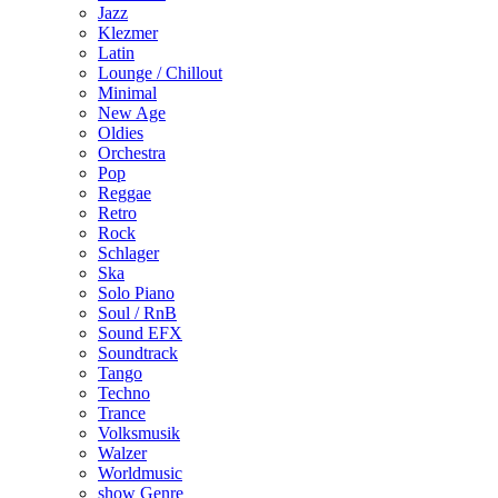
Jazz
Klezmer
Latin
Lounge / Chillout
Minimal
New Age
Oldies
Orchestra
Pop
Reggae
Retro
Rock
Schlager
Ska
Solo Piano
Soul / RnB
Sound EFX
Soundtrack
Tango
Techno
Trance
Volksmusik
Walzer
Worldmusic
show Genre