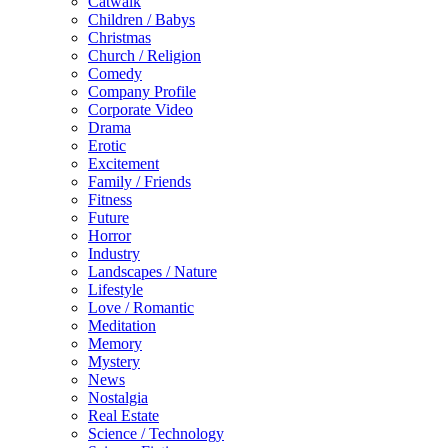
Catwalk
Children / Babys
Christmas
Church / Religion
Comedy
Company Profile
Corporate Video
Drama
Erotic
Excitement
Family / Friends
Fitness
Future
Horror
Industry
Landscapes / Nature
Lifestyle
Love / Romantic
Meditation
Memory
Mystery
News
Nostalgia
Real Estate
Science / Technology